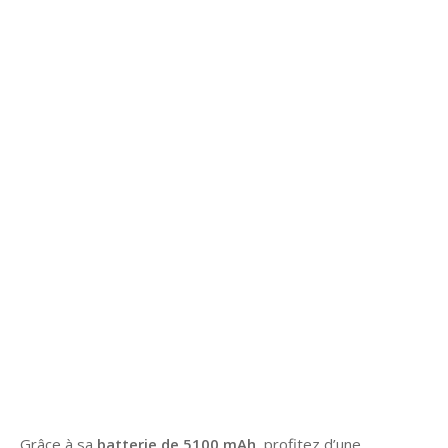
Grâce à sa
batterie de 5100 mAh
, profitez d’une