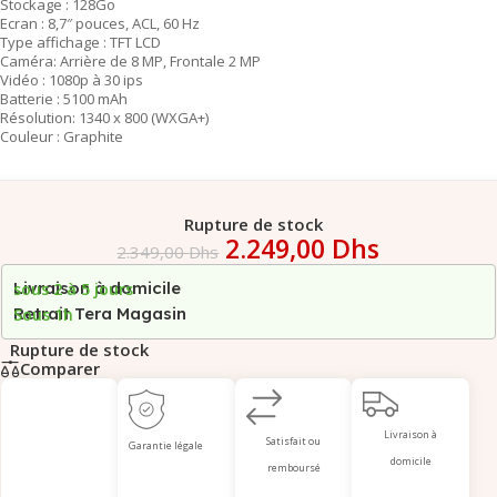
Stockage : 128Go
Ecran : 8,7″ pouces, ACL, 60 Hz
Type affichage : TFT LCD
Caméra: Arrière de 8 MP, Frontale 2 MP
Vidéo : 1080p à 30 ips
Batterie : 5100 mAh
Résolution: 1340 x 800 (WXGA+)
Couleur : Graphite
Rupture de stock
2.249,00
Dhs
2.349,00
Dhs
Livraison à domicile
sous 2 à 5 jours
Retrait Tera Magasin
Sous 1h
Rupture de stock
Comparer
Livraison à
Satisfait ou
Garantie légale
domicile
remboursé