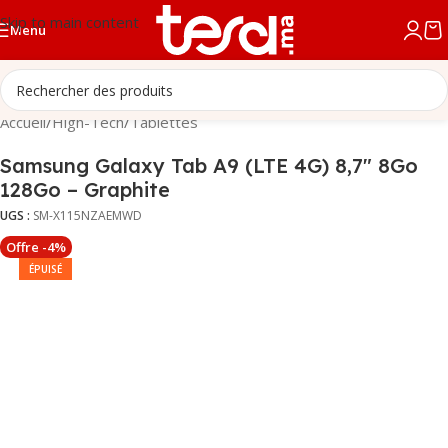
Skip to main content
Menu
Accueil
/
High-Tech
/
Tablettes
Samsung Galaxy Tab A9 (LTE 4G) 8,7″ 8Go
128Go – Graphite
UGS :
SM-X115NZAEMWD
Offre -4%
ÉPUISÉ