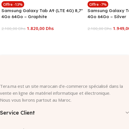
Offre -13%
Offre -7%
Samsung Galaxy Tab A9 (LTE 4G) 8,7″
Samsung Galaxy Ta
4Go 64Go – Graphite
4Go 64Go – Silver
1.820,00
Dhs
1.949,
2.100,00
Dhs
2.100,00
Dhs
Ajouter Au Panier
Ajouter Au Panier
Tera.ma est un site marocain d'e-commerce spécialisé dans la
vente en ligne de matériel informatique et électronique.
Nous vous livrons partout au Maroc.
Service Client