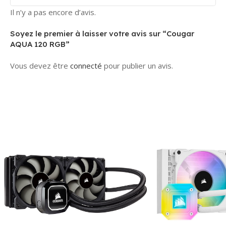
achats par
Il n’y a pas encore d’avis.
chèque
bancaire
Soyez le premier à laisser votre avis sur “Cougar
certifié
.
AQUA 120 RGB”
La commande
sera
Vous devez être
connecté
pour publier un avis.
confirmée
uniquement
après
encaissement
et validation
du chèque par
notre banque.
Besoin d’aide
?
Notre
service client
est disponible
pour répondre
à toutes vos