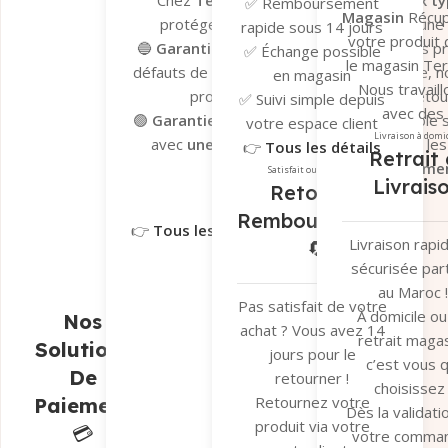
Chez
Tera.ma
, nous vous offrons
deux ty
✅ Remboursement
Magasin
Récu
protéger vos achats et vous garantir une
rapide sous 14 jours
votre produit
🔵
Garantie du fabricant
– Valable sur les p
✅ Échange possible
le magasin Te
défauts de fabrication. En cas de problème, n
en magasin
Nous travaill
processus de dépannage et de retour 
✅ Suivi simple depuis
avec des
🟢
Garantie Tera.ma Seconde Vie
– Valable s
votre espace client
transporteu
Livraison à domi
avec
une couverture de 6 mois
contre le
👉
Tous les détails
Retrait 
fiables pour ga
réparation ou remplacemen
ici
Satisfait ou remboursé
Livrais
un suivi en t
Retour et
Garantie du fabricant​
Garantie 
réel et une séc
Remboursement
👉
Tous les détails ici
optimale de v
Livraison rapi
🔄
colis.
sécurisée par
👉
Tous les dé
au Maroc !
ici
Pas satisfait de votre
À domicile ou
Nos
achat ? Vous avez 14
retrait magas
Solutions
jours pour le
c’est vous q
De
retourner !
choisissez 
Retournez votre
Paiement
Dès la validati
produit via votre
💳
votre comma