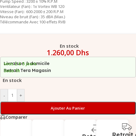
Pump Speed : 3200 ± 10% R.P.M
Ventilateur (Fan) : 1x Vortex WB 120
Vitesse (Fan) : 600-2000 ± 200 R.P.M
Niveau de bruit (Fan) : 35 dBA (Max.)
Télécommande Avec 100 effets RVB
En stock
1.260,00
Dhs
Livraison à domicile
sous 2 à 5 jours
Retrait Tera Magasin
Sous 1h
En stock
-
+
Ajouter Au Panier
Comparer
Retrait 