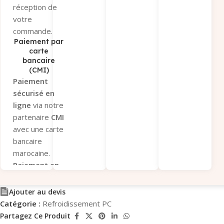
e-mail et
réception de
WhatsApp.
votre
Conditions
:
commande.
Uniquement
Paiement par
via
Virement
carte
bancaire
Interbancaire
(CMI)
Immédiat
.
Paiement
Envoyez-nous
sécurisé en
la
preuve de
ligne
via notre
paiement
partenaire
CMI
pour
avec une carte
validation.
bancaire
Paiement sous
marocaine.
12 heures
Paiement en
après
magasin
si
validation du
vous préférez
Ajouter au devis
panier, sinon la
récupérer
Catégorie :
Refroidissement PC
commande
votre
Partagez Ce Produit
sera annulée.