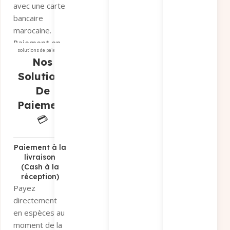
avec une carte
ici
bancaire
marocaine.
Paiement en
solutions de paiement
magasin
si
Nos
vous préférez
Solutions
récupérer
De
votre
Paiement
commande sur
place.
💳
Paiement par
virement
bancaire
Paiement à la
livraison
Sélectionnez «
(Cash à la
Paiement par
réception)
virement » et
Payez
recevez nos
directement
coordonnées
en espèces au
bancaires par
moment de la