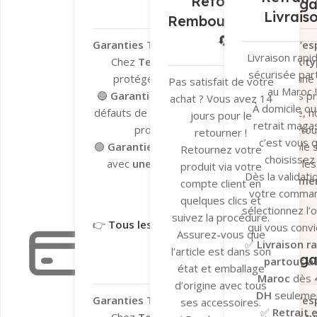
Retour et
Garantie Léga
Livrais
Remboursement
🔄
Garanties Tera.ma – Votre tranquillité d’esp
Livraison rapi
Chez
Tera.ma
, nous vous offrons
deux ty
sécurisée par
protéger vos achats et vous garantir une
Pas satisfait de votre
au Maroc !
🔵
Garantie du fabricant
– Valable sur les p
achat ? Vous avez 14
À domicile ou
défauts de fabrication. En cas de problème, n
jours pour le
retrait magas
processus de dépannage et de retour 
retourner !
c’est vous q
🟢
Garantie Tera.ma Seconde Vie
– Valable s
Retournez votre
choisissez 
avec
une couverture de 6 mois
contre le
produit via votre
Dès la validati
réparation ou remplacemen
compte client en
votre comma
Garantie du fabricant​
Garantie 
quelques clics et
sélectionnez l’
suivez la procédure.
👉
Tous les détails ici
qui vous convi
Assurez-vous que
✅
Livraison r
Garantie légale
l’article est dans son
Garantie Léga
partout a
état et emballage
Maroc
dès
d’origine avec tous
DH
seulemen
Garanties Tera.ma – Votre tranquillité d’esp
ses accessoires.
✅
Retrait 