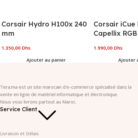
questions sur
les paiements
!
Corsair Hydro H100x 240
Corsair iCue 
mm
Capellix RGB
1.350,00
Dhs
1.990,00
Dhs
Ajouter au panier
Ajouter 
Tera.ma est un site marocain d'e-commerce spécialisé dans la
vente en ligne de matériel informatique et électronique.
Nous vous livrons partout au Maroc.
Service Client
Livraison et Délais