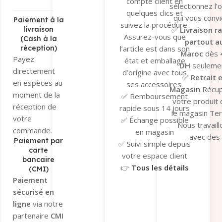
compte client en
sélectionnez l’
quelques clics et
qui vous convi
Paiement à la
suivez la procédure.
✅
Livraison r
livraison
Assurez-vous que
(Cash à la
partout a
réception)
l’article est dans son
Maroc
dès
Payez
état et emballage
DH
seulemen
directement
d’origine avec tous
✅
Retrait 
en espèces au
ses accessoires.
Magasin
Récu
moment de la
✅ Remboursement
votre produit
réception de
rapide sous 14 jours
le magasin Te
votre
✅ Échange possible
Nous travaill
commande.
en magasin
avec des
Paiement par
✅ Suivi simple depuis
transporteu
carte
votre espace client
bancaire
fiables pour ga
👉
Tous les détails
(CMI)
un suivi en t
ici
Paiement
réel et une séc
sécurisé en
optimale de v
ligne
via notre
colis.
partenaire
CMI
👉
Tous les dé