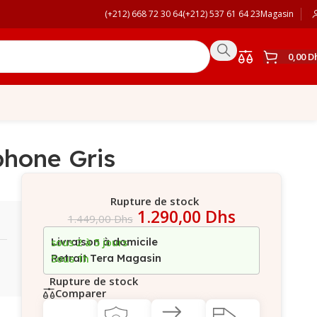
(+212) 668 72 30 64
(+212) 537 61 64 23
Magasin
0,00
D
hone Gris
Rupture de stock
1.290,00
Dhs
1.449,00
Dhs
Livraison à domicile
sous 2 à 5 jours
Retrait Tera Magasin
Sous 1h
Rupture de stock
Comparer