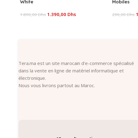
White
Mobiles
1.390,00
Dhs
1.890,00
Dhs
290,00
Dhs
Ajouter Au Panier
Ajouter Au
Tera.ma est un site marocain d'e-commerce spécialisé
dans la vente en ligne de matériel informatique et
électronique.
Nous vous livrons partout au Maroc.