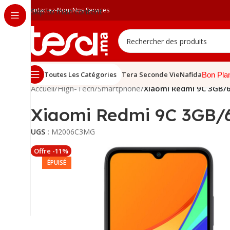
Contactez-Nous
Nos Services
Skip to main content
Toutes Les Catégories
Tera Seconde Vie
Nafida
Bon Pla
Accueil
/
High-Tech
/
Smartphone
/
Xiaomi Redmi 9C 3GB/6
Xiaomi Redmi 9C 3GB/
UGS :
M2006C3MG
Offre -11%
ÉPUISÉ