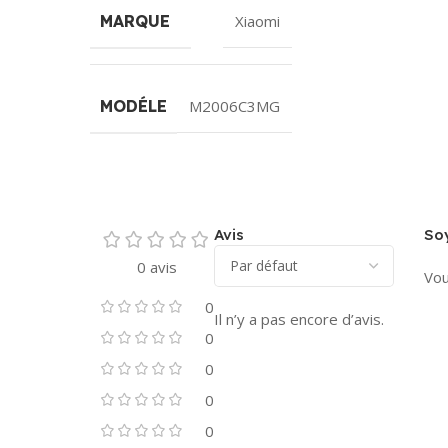
MARQUE
Xiaomi
MODÉLE
M2006C3MG
Avis
Soy
0 avis
Vou
0
Il n’y a pas encore d’avis.
0
0
0
0