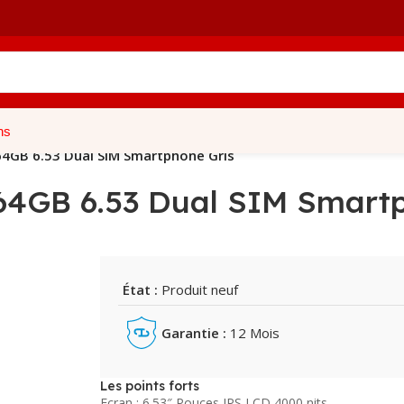
ns
4GB 6.53 Dual SIM Smartphone Gris
64GB 6.53 Dual SIM Smartp
État :
Produit neuf
Garantie :
12 Mois
Les points forts
Ecran : 6.53″ Pouces IPS LCD 4000 nits