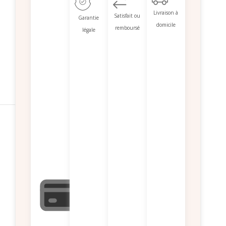
Livraison à
Satisfait ou
Garantie
domicile
remboursé
légale