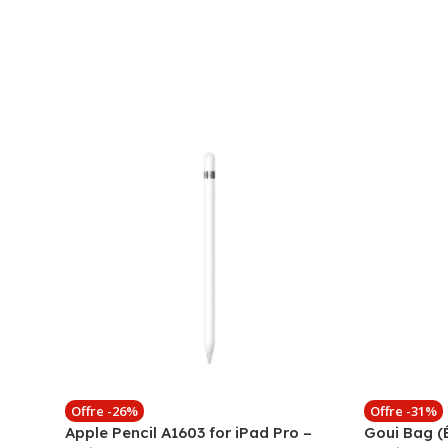
Offre -26%
Offre -31%
Apple Pencil A1603 for iPad Pro –
Goui Bag (É