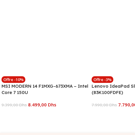
Offre -10%
Offre -3%
MSI MODERN 14 F1MXG-673XMA – Intel
Lenovo IdeaPad Sl
Core 7 150U
(83K100FDFE)
8.499,00
Dhs
7.790,
9.399,00
Dhs
7.990,00
Dhs
Ajouter Au Panier
Ajouter Au Panier