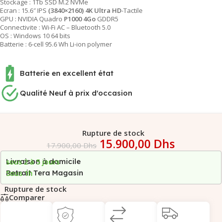
Stockage : 1Tb SSD M.2 NVMe
Ecran : 15.6″ IPS
(3840×2160) 4K Ultra HD
-Tactile
GPU : NVIDIA Quadro
P1000 4Go
GDDR5
Connectivite : Wi-Fi AC – Bluetooth 5.0
OS : Windows 10 64 bits
Batterie : 6-cell 95.6 Wh Li-ion polymer
Batterie en excellent état
Qualité Neuf à prix d'occasion
Rupture de stock
15.900,00
Dhs
17.900,00
Dhs
Livraison à domicile
sous 2 à 5 jours
Retrait Tera Magasin
Sous 1h
Rupture de stock
Comparer