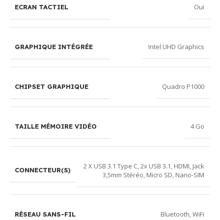
Oui
ECRAN TACTIEL
Intel UHD Graphics
GRAPHIQUE INTÉGRÉE
Quadro P1000
CHIPSET GRAPHIQUE
4 Go
TAILLE MÉMOIRE VIDÉO
2 X USB 3.1 Type C
,
2x USB 3.1
,
HDMI
,
Jack
CONNECTEUR(S)
3,5mm Stéréo
,
Micro SD
,
Nano-SIM
Bluetooth
,
WiFi
RÉSEAU SANS-FIL