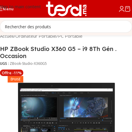
Skip to main content
Menu
Accueil
/
Ordinateur Portable
/
PC Portable
HP ZBook Studio X360 G5 – i9 8Th Gén .
Occasion
UGS :
ZBook-Studio-X360G5
Offre -11%
ÉPUISÉ