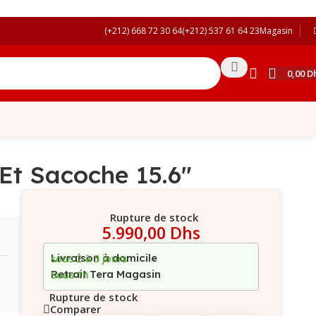
(+212) 668 72 30 64
(+212) 537 61 64 23
Magasin
0,00
D
Et Sacoche 15.6″
Rupture de stock
5.990,00
Dhs
Livraison à domicile
sous 2 à 5 jours
Retrait Tera Magasin
Sous 1h
Rupture de stock
Comparer