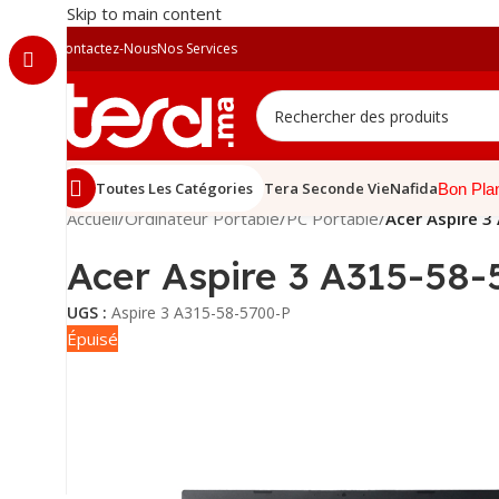
Skip to main content
Contactez-Nous
Nos Services
Toutes Les Catégories
Tera Seconde Vie
Nafida
Bon Pla
Accueil
/
Ordinateur Portable
/
PC Portable
/
Acer Aspire 3
Acer Aspire 3 A315-58-
UGS :
Aspire 3 A315-58-5700-P
Épuisé