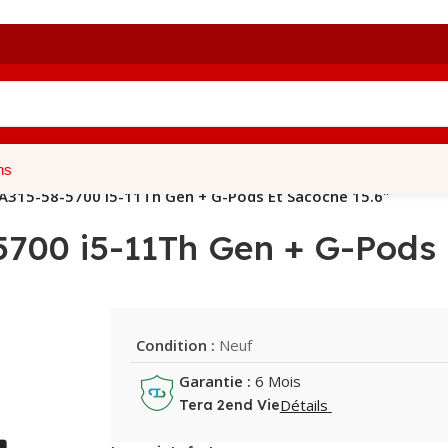
ns
 A315-58-5700 i5-11Th Gen + G-Pods Et Sacoche 15.6″
5700 i5-11Th Gen + G-Pods 
Condition :
Neuf
Garantie :
6 Mois
Détails
Tera 2end Vie