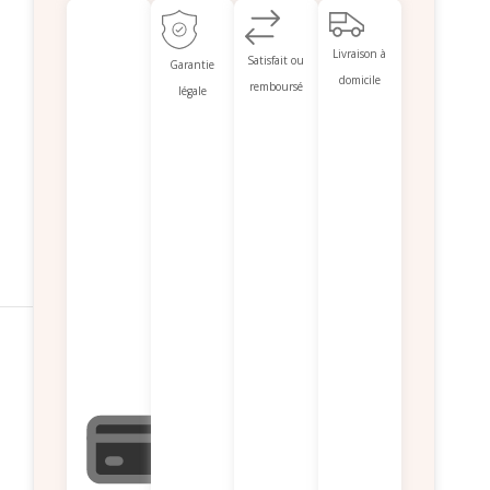
Livraison à
Satisfait ou
Garantie
domicile
remboursé
légale