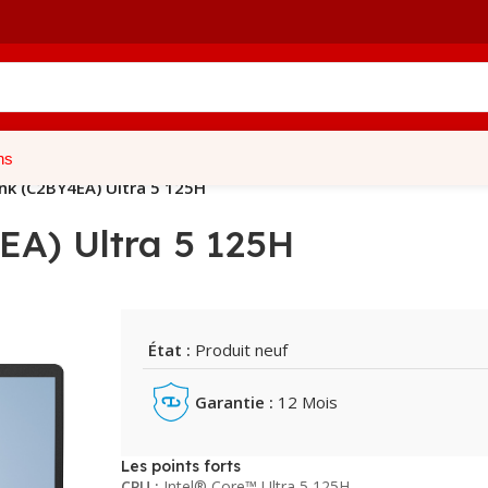
ns
nk (C2BY4EA) Ultra 5 125H
EA) Ultra 5 125H
État :
Produit neuf
Garantie :
12 Mois
Les points forts
CPU :
Intel® Core™ Ultra 5 125H