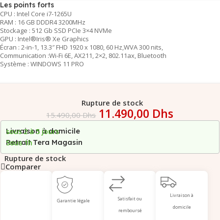
Les points forts
CPU : Intel Core i7-1265U
RAM : 16 GB DDDR4 3200MHz
Stockage : 512 Gb SSD PCIe 3×4 NVMe
GPU : Intel®Iris® Xe Graphics
Écran : 2-in-1, 13.3″ FHD 1920 x 1080, 60 Hz,WVA 300 nits,
Communication :Wi-Fi 6E, AX211, 2×2, 802.11ax, Bluetooth
Système : WINDOWS 11 PRO
Rupture de stock
11.490,00
Dhs
15.490,00
Dhs
Livraison à domicile
sous 2 à 5 jours
Retrait Tera Magasin
Sous 1h
Rupture de stock
Comparer
Livraison à
Satisfait ou
Garantie légale
domicile
remboursé