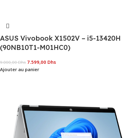
ASUS Vivobook X1502V – i5-13420H
(90NB10T1-M01HC0)
7.599,00
Dhs
9.000,00
Dhs
Ajouter au panier