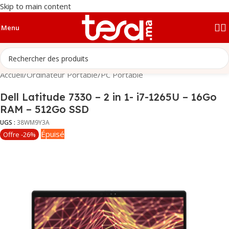
Skip to main content
Menu
Accueil
/
Ordinateur Portable
/
PC Portable
Dell Latitude 7330 – 2 in 1- i7-1265U – 16Go
RAM – 512Go SSD
UGS :
38WM9Y3A
Épuisé
Offre -26%