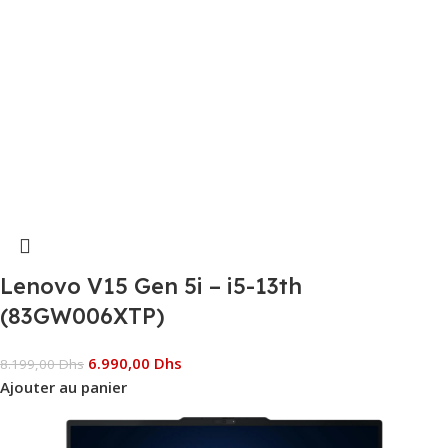
Lenovo V15 Gen 5i – i5-13th
(83GW006XTP)
6.990,00
Dhs
8.199,00
Dhs
Ajouter au panier