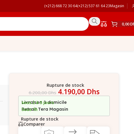
(+212) 668 72 30 64
(+212) 537 61 64 23
Magasin
0,00
D
Rupture de stock
4.190,00
Dhs
6.200,00
Dhs
Livraison à domicile
sous 2 à 5 jours
Retrait Tera Magasin
Sous 1h
Rupture de stock
Comparer