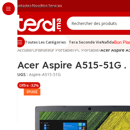
Contactez-Nous
Nos Services
Skip to main content
Toutes Les Catégories
Tera Seconde Vie
Nafida
Bon Pla
Accueil
/
Ordinateur Portable
/
PC Portable
/
Acer Aspire A
Acer Aspire A515-51G .
UGS :
Aspire-A515-51G
Offre -32%
ÉPUISÉ