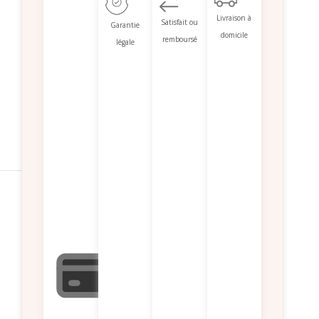
Livraison à
Satisfait ou
Garantie
domicile
remboursé
légale