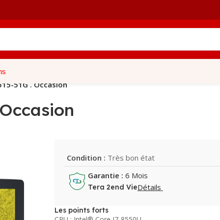
ns
515-51G . Occasion
 Occasion
Condition :
Très bon état
Garantie :
6 Mois
Détails
Tera 2end Vie
Les points forts
CPU : Intel® Core I7-8550U