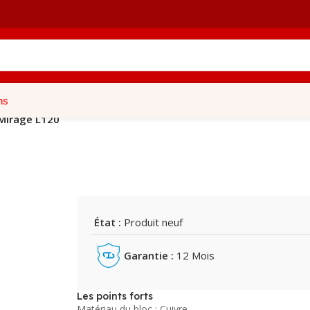
ns
Mirage L120
État :
Produit neuf
Garantie :
12 Mois
Les points forts
Matériau du bloc : Cuivre