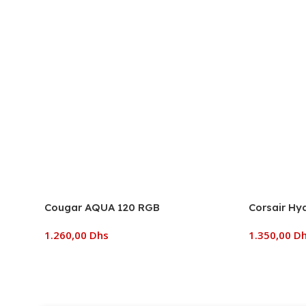
Cougar AQUA 120 RGB
Corsair Hy
1.260,00
Dhs
1.350,00
D
Ajouter Au Panier
Ajouter Au