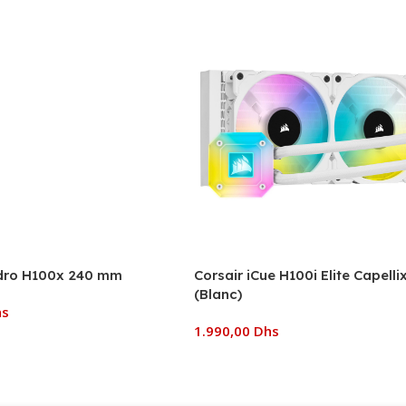
dro H100x 240 mm
Corsair iCue H100i Elite Capell
(Blanc)
hs
1.990,00
Dhs
 Panier
Ajouter Au Panier