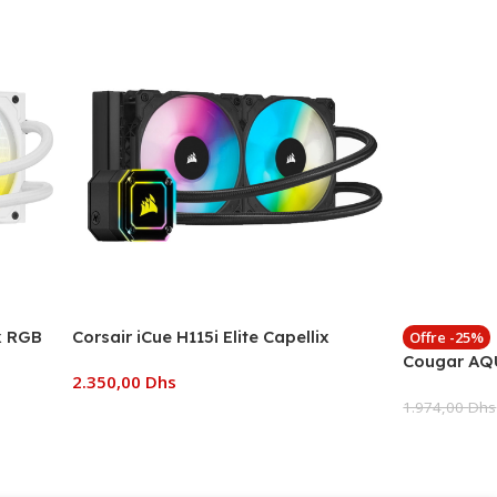
ix RGB
Corsair iCue H115i Elite Capellix
Offre -25%
Cougar AQ
2.350,00
Dhs
1.974,00
Dhs
Ajouter Au Panier
Ajouter Au