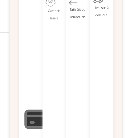
Livraison à
Satisfait ou
Garantie
domicile
remboursé
légale