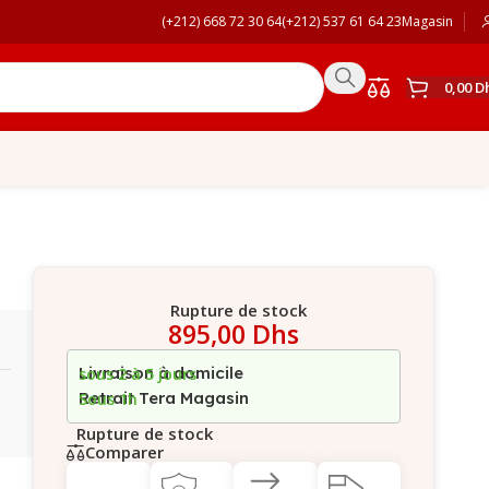
(+212) 668 72 30 64
(+212) 537 61 64 23
Magasin
0,00
D
Rupture de stock
895,00
Dhs
Livraison à domicile
sous 2 à 5 jours
Retrait Tera Magasin
Sous 1h
Rupture de stock
Comparer