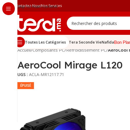
Contactez-Nous
Nos Services
Skip to main content
Toutes Les Catégories
Tera Seconde Vie
Nafida
Bon Pla
Accueil
/
Composants PC
/
Refroidissement PC
/
AeroCool 
AeroCool Mirage L120
UGS :
ACLA-MR12117.71
ÉPUISÉ