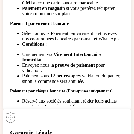
CMI
avec une carte bancaire marocaine.
Paiement en magasin
si vous préférez récupérer
votre commande sur place.
Paiement par virement bancaire
Sélectionnez « Paiement par virement » et recevez
nos coordonnées bancaires par e-mail et WhatsApp.
Conditions
:
Uniquement via
Virement Interbancaire
Immédiat
.
Envoyez-nous la
preuve de paiement
pour
validation.
Paiement sous
12 heures
après validation du panier,
sinon la commande sera annulée.
Paiement par chèque bancaire (Entreprises uniquement)
Réservé aux sociétés souhaitant régler leurs achats
par
chèque bancaire certifié
.
La commande sera confirmée uniquement après
encaissement et validation
du chèque par notre
banque.
Garantie Légale
Besoin d’aide ?
Notre service client est disponible pour