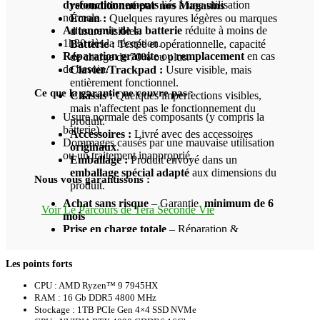
dysfonctionnements
liés à une utilisation
reconditionné par nos Magasins
normale.
Écran :
Quelques rayures légères ou marques
Autonomie de la batterie
réduite à moins de
d'usure visibles.
1h30 dès la réception.
Batterie :
Testée et opérationnelle, capacité
Réparation gratuite
ou
remplacement
en cas
de charge de 70% ou plus.
de besoin.
Clavier/Trackpad :
Usure visible, mais
entièrement fonctionnel.
Ce que la garantie ne couvre pas :
Châssis :
Quelques imperfections visibles,
mais n'affectent pas le fonctionnement du
Usure normale des composants (y compris la
produit.
batterie).
Accessoires :
Livré avec des accessoires
Dommages causés par une mauvaise utilisation
originaux
.
ou un traitement inapproprié.
Emballage :
Produit envoyé dans un
emballage spécial adapté
aux dimensions du
Nous vous garantissons :
produit.
Achat sans risque
– Garantie
minimum de 6
Voir Le Parcours de Tera Seconde Vie
mois
Prise en charge totale
– Réparation &
transport sans frais
Assistance rapide
– Diagnostic sous
48-72h
Les points forts
Zéro stress
– Retour & réparation sans effort
100% satisfait
– Remboursement ou
CPU : AMD Ryzen™ 9 7945HX
remplacement si l’appareil n’est pas réparable
RAM : 16 Gb DDR5 4800 MHz
Stockage : 1TB PCIe Gen 4×4 SSD NVMe
👉
Tous les détails ici