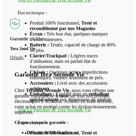
État technique :
Produit 100% fonctionnel,
Testé et
reconditionné par nos Magasins
Écran :
Très bon état, quelques marques
Garantie :
6 Mois
d'usure mineures.
Batterie :
Testée, capacité de charge de 80%
Tera 2end Vie
ou plus.
Clavier/Trackpad :
Légères traces
Détails
d’utilisation, mais en parfait état de
fonctionnement.
Châssis :
Quelques petites imperfections
Garantie Tera Seconde Vie
esthétiques, visibles seulement de près.
Accessoires :
Livré avec des accessoires
originaux
.
Chez
Tera.ma Seconde Vie
, nous vous offrons une
Emballage :
Expédié dans un
emballage
garantie minimale de
6 mois
sur tous nos produits
spécial adapté
aux dimensions du produit.
électroniques d’occasion. Achetez en toute sérénité,
votre achat est protégé contre les dysfonctionnements
Voir Le Parcours de Tera Seconde Vie
imprévus.
Ce que couvre la garantie :
État technique :
Défauts de fabrication
ou
Produit 100% fonctionnel,
Testé et