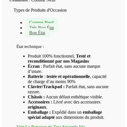
Condition :
Types de Produits d'Occasion
Comme Neuf
Très Bon État
Bon État
État technique :
Produit 100% fonctionnel,
Testé et
reconditionné par nos Magasins
Écran
: Parfait état, sans aucune marque
d’usure.
Batterie
:
testée et opérationnelle
, capacité
de charge d’au moins 90%
Clavier/Trackpad :
Parfait état, sans aucune
rayure.
Châssis :
Aucun défaut esthétique visible.
Accessoires :
Livré avec des accessoires
originaux
.
Emballage :
Expédié dans un
emballage
spécial adapté
aux dimensions du produit.
Voir Le Parcours de Tera Seconde Vie