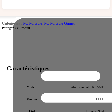
Catégories :
PC Portable
,
PC Portable Gamer
Partagez Ce Produit
Caractéristiques
Modéle
Alienware m16 R1 AMD
Marque
DELL
État
Comme Neuf