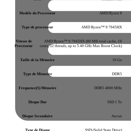
Modéle du Processeur
AMD Ryzen 9
Type de processeur
AMD Ryzen™ 9 7945HX
Vitesse de
AMD Ryzen™ 9 7945HX (80 MB total cache, 16
Processeur
cores, 32 threads, up to 5.40 GHz Max Boost Clock)
Taille de la Mémoire
16 Go
Type de Mémoire
DDR5
Frequence(S) Mémoire
DDR5 4800 MHz
Disque Dur
SSD 1 To
Disque Secondaire
Aucun
Type de Disque
SSD (Solid State Drive)