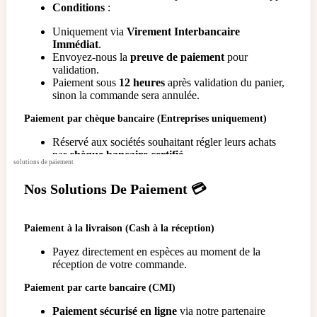
Conditions
:
Uniquement via
Virement Interbancaire
Immédiat
.
Envoyez-nous la
preuve de paiement
pour
validation.
Paiement sous
12 heures
après validation du panier,
sinon la commande sera annulée.
Paiement par chèque bancaire (Entreprises uniquement)
Réservé aux sociétés souhaitant régler leurs achats
par
chèque bancaire certifié
.
solutions de paiement
La commande sera confirmée uniquement après
encaissement et validation
du chèque par notre
Nos Solutions De Paiement
💳
banque.
Besoin d’aide ?
Notre service client est disponible pour
Paiement à la livraison (Cash à la réception)
répondre à toutes vos questions sur les paiements !
Payez directement en espèces au moment de la
réception de votre commande.
Paiement par carte bancaire (CMI)
Paiement sécurisé en ligne
via notre partenaire