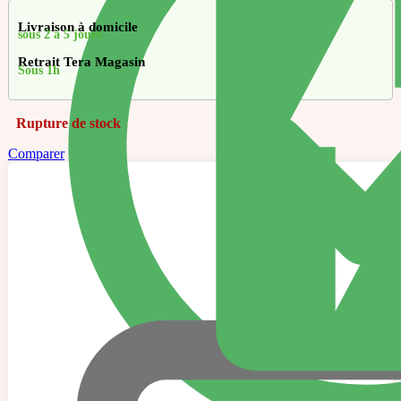
Livraison à domicile
sous 2 à 5 jours
Retrait Tera Magasin
Sous 1h
Rupture de stock
Comparer