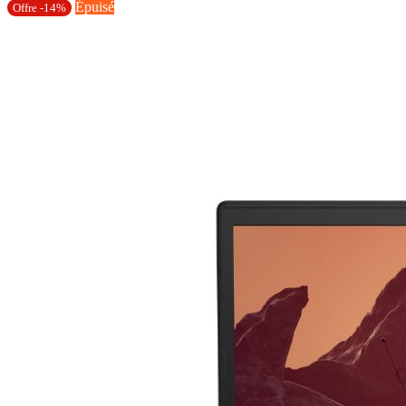
Épuisé
Offre -14%