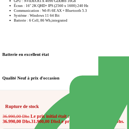
GPU : NVIDIA RTX 4090 GDDR6 16Gb
Écran : 16″ 2K QHD+ IPS (2560 x 1600) 240 Hz
Communication : Wi-Fi 6E AX + Bluetooth 5.3
Système : Windows 11 64 Bit
Batterie : 6 Cell, 86 Wh,integrated
Batterie en excellent état
Qualité Neuf à prix d'occasion
Rupture de stock
Le prix initial était :
36.990,00
Dhs
36.990,00 Dhs.
31.900,00
Dhs
Le prix actuel est : 31.900,00 Dhs.