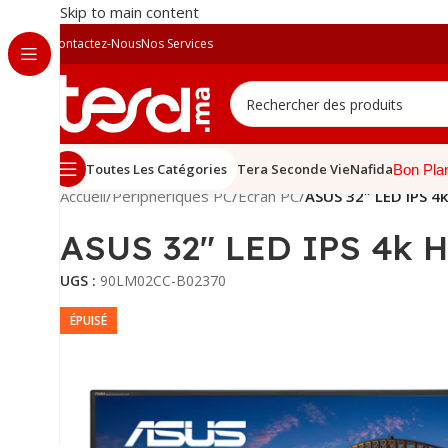
Skip to main content
Contactez-Nous
Nos Services
Toutes Les Catégories
Tera Seconde Vie
Nafida
Bon Pla
Accueil
/
Périphériques PC
/
Écran PC
/
ASUS 32″ LED IPS 4
ASUS 32″ LED IPS 4k H
UGS :
90LM02CC-B02370
ÉPUISÉ