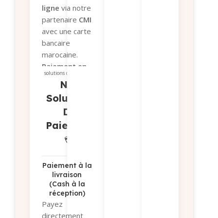
optimale de votr
ligne
via notre
colis.
partenaire
CMI
👉
Tous les détail
avec une carte
ici
bancaire
marocaine.
Paiement en
solutions de paiement
magasin
si
Nos
vous préférez
Solutions
récupérer
De
votre
Paiement
commande sur
place.
💳
Paiement par
virement
bancaire
Paiement à la
livraison
Sélectionnez «
(Cash à la
Paiement par
réception)
virement » et
Payez
recevez nos
directement