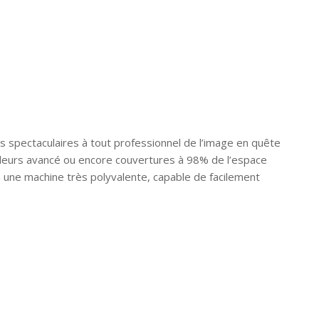
récupérer
commande
votre
sera annulée.
commande sur
Paiement par
place.
chèque
Paiement par
bancaire
(Entreprises
virement
uniquement)
bancaire
Réservé aux
Sélectionnez «
sociétés
Paiement par
ts spectaculaires à tout professionnel de l’image en quête
souhaitant
virement » et
ouleurs avancé ou encore couvertures à 98% de l’espace
régler leurs
recevez nos
n une machine très polyvalente, capable de facilement
achats par
coordonnées
chèque
bancaires par
bancaire
e-mail et
certifié
WhatsApp.
.
La commande
Conditions
:
sera
Uniquement
confirmée
via
Virement
uniquement
Interbancaire
après
Immédiat
.