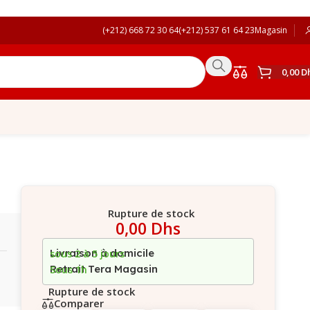
(+212) 668 72 30 64
(+212) 537 61 64 23
Magasin
0,00
D
Rupture de stock
0,00
Dhs
Livraison à domicile
sous 2 à 5 jours
Retrait Tera Magasin
Sous 1h
Rupture de stock
Comparer