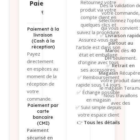
Retournez votre
Paiement
Dès la validation d
produit via votre
💳
votre commande,
compte client en
sélectionnez l’opti
quelques clics et
qui vous convient 
Paiement à la
suivez la procédure.
✅
Livraison rapid
livraison
Assurez-vous que
(Cash à la
partout au
réception)
l’article est dans son
Maroc
dès
40
Payez
état et emballage
DH
seulement.
directement
d’origine avec tous
✅
Retrait en
en espèces au
ses accessoires.
Magasin
Récupére
moment de la
✅ Remboursement
votre produit dan
réception de
rapide sous 14 jours
le magasin Tera.m
votre
✅ Échange possible
Nous travaillons
commande.
en magasin
avec des
Paiement par
✅ Suivi simple depuis
transporteurs
carte
votre espace client
bancaire
fiables pour garant
👉
Tous les détails
(CMI)
un suivi en temps
ici
Paiement
réel et une sécurit
sécurisé en