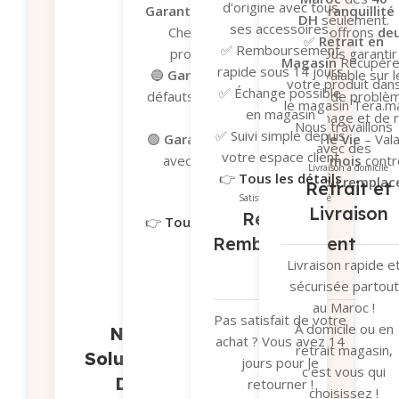
d’origine avec tous
Garanties Tera.ma – Votre tranquillité 
DH
seulement.
ses accessoires.
Chez
Tera.ma
, nous vous offrons
deu
✅
Retrait en
✅ Remboursement
protéger vos achats et vous garantir
Magasin
Récupére
rapide sous 14 jours
🔵
Garantie du fabricant
– Valable sur l
votre produit dan
✅ Échange possible
défauts de fabrication. En cas de problè
le magasin Tera.m
en magasin
processus de dépannage et de re
Nous travaillons
✅ Suivi simple depuis
🟢
Garantie Tera.ma Seconde Vie
– Vala
avec des
votre espace client
avec
une couverture de 6 mois
contr
transporteurs
Livraison à domicile
👉
Tous les détails
réparation ou remplac
Retrait et
fiables pour garant
ici
Satisfait ou remboursé
Garantie du fabricant​
Garan
Livraison
un suivi en temps
Retour et
👉
Tous les détails ici
réel et une sécurit
Remboursement
optimale de votr
Livraison rapide e
🔄
colis.
sécurisée partout
👉
Tous les détail
au Maroc !
ici
Pas satisfait de votre
À domicile ou en
Nos
achat ? Vous avez 14
retrait magasin,
Solutions
jours pour le
c’est vous qui
De
retourner !
choisissez !