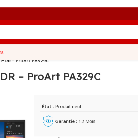
ns
k HDR – ProArt PA329C
DR – ProArt PA329C
État :
Produit neuf
Garantie :
12 Mois