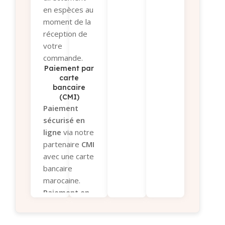
coordonnées
en espèces au
bancaires par
moment de la
e-mail et
réception de
WhatsApp.
votre
Conditions
:
commande.
Uniquement
Paiement par
via
Virement
carte
bancaire
Interbancaire
(CMI)
Immédiat
.
Paiement
Envoyez-nous
sécurisé en
la
preuve de
ligne
via notre
paiement
partenaire
CMI
pour
avec une carte
validation.
bancaire
Paiement sous
marocaine.
12 heures
Paiement en
après
magasin
si
validation du
vous préférez
panier, sinon la