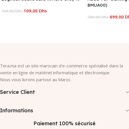
BMUA00)
109,00
Dhs
149,00
Dhs
699,00
D
780,00
Dhs
Ajouter Au Panier
Ajouter Au Panier
Tera.ma est un site marocain d'e-commerce spécialisé dans la
vente en ligne de matériel informatique et électronique.
Nous vous livrons partout au Maroc.
Service Client
Informations
Paiement 100% sécurisé