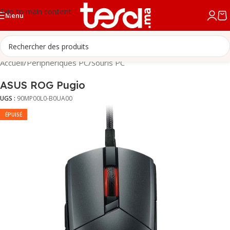
Skip to main content
Menu
Accueil
/
Périphériques PC
/
Souris PC
ASUS ROG Pugio
UGS :
90MP00L0-B0UA00
ÉPUISÉ