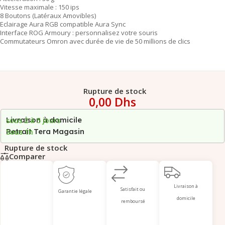
Vitesse maximale : 150 ips
8 Boutons (Latéraux Amovibles)
Eclairage Aura RGB compatible Aura Sync
Interface ROG Armoury : personnalisez votre souris
Commutateurs Omron avec durée de vie de 50 millions de clics
Rupture de stock
0,00
Dhs
Livraison à domicile
sous 2 à 5 jours
Retrait Tera Magasin
Sous 1h
Rupture de stock
Comparer
Livraison à
Satisfait ou
Garantie légale
domicile
remboursé