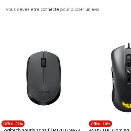
Vous devez être
connecté
pour publier un avis.
Offre -27%
Offre -10%
Logitech souris sans fil M170 Grey-K
ASUS TUF Gaming 