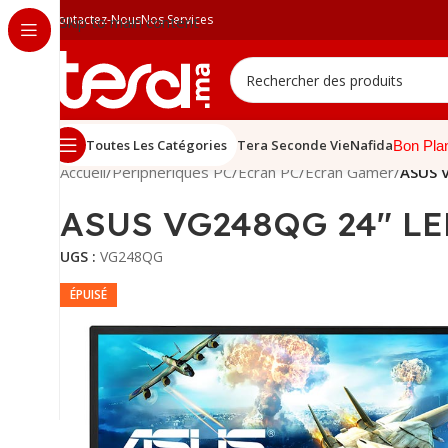
Contactez-Nous
Nos Services
Skip to main content
Toutes Les Catégories
Tera Seconde Vie
Nafida
Bon Pla
Accueil
/
Périphériques PC
/
Écran PC
/
Écran Gamer
/
ASUS 
ASUS VG248QG 24″ LED
UGS :
VG248QG
ÉPUISÉ