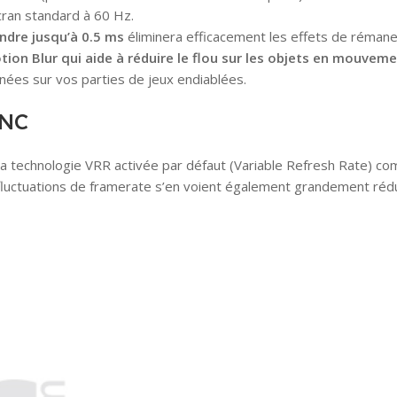
cran standard à 60 Hz.
ndre jusqu’à 0.5 ms
éliminera efficacement les effets de rémane
on Blur qui aide à réduire le flou sur les objets en mouvemen
ées sur vos parties de jeux endiablées.
YNC
la technologie VRR activée par défaut (Variable Refresh Rate) co
fluctuations de framerate s’en voient également grandement rédui