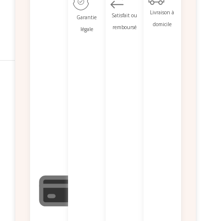
Livraison à
Satisfait ou
Garantie
domicile
remboursé
légale