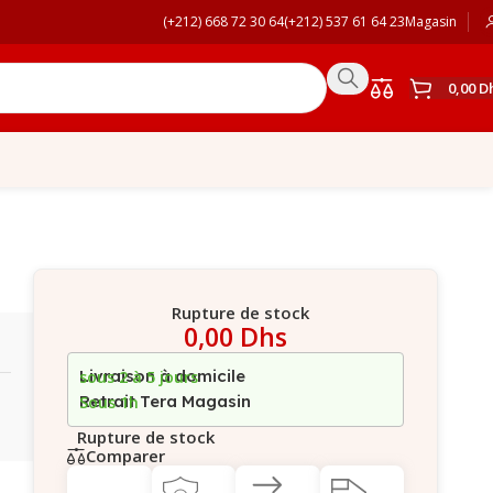
(+212) 668 72 30 64
(+212) 537 61 64 23
Magasin
0,00
D
Rupture de stock
0,00
Dhs
Livraison à domicile
sous 2 à 5 jours
Retrait Tera Magasin
Sous 1h
Rupture de stock
Comparer