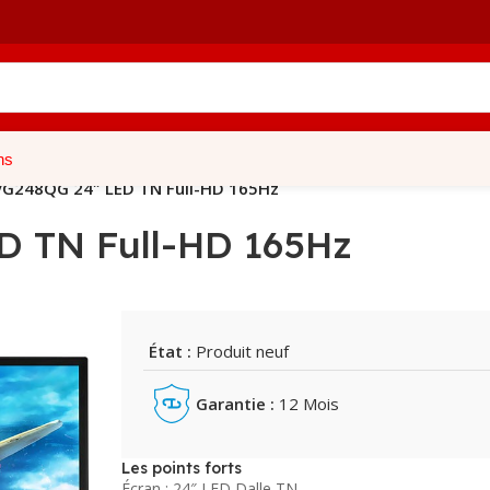
ns
VG248QG 24″ LED TN Full-HD 165Hz
 TN Full-HD 165Hz
État :
Produit neuf
Garantie :
12 Mois
Les points forts
Écran : 24″ LED Dalle TN