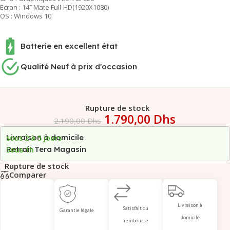
Ecran : 14″ Mate Full-HD(1920X1080)
OS : Windows 10
Batterie en excellent état
Qualité Neuf à prix d'occasion
Rupture de stock
1.790,00
Dhs
2.190,00
Dhs
Livraison à domicile
sous 2 à 5 jours
Retrait Tera Magasin
Sous 1h
Rupture de stock
Comparer
Livraison à
Satisfait ou
Garantie légale
domicile
remboursé