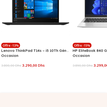
Offre -13%
Offre -15%
Lenovo ThinkPad T14s – i5 10Th Gén .
HP EliteBook 840 G8
Occasion
Occasion
3.290,00
Dhs
3.299,
3.800,00
Dhs
3.890,00
Dhs
Ajouter Au Panier
Ajouter Au Panier