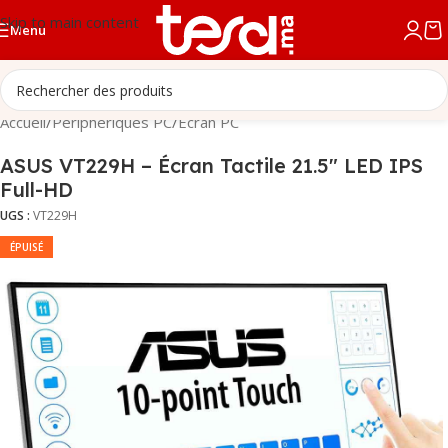
Skip to main content
Menu
Accueil
/
Périphériques PC
/
Écran PC
ASUS VT229H – Écran Tactile 21.5″ LED IPS
Full-HD
UGS :
VT229H
ÉPUISÉ