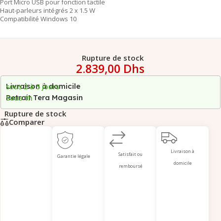
Port Micro USB pour fonction tactile
Haut-parleurs intégrés 2 x 1.5 W
Compatibilité Windows 10
Rupture de stock
2.839,00
Dhs
Livraison à domicile
sous 2 à 5 jours
Retrait Tera Magasin
Sous 1h
Rupture de stock
Comparer
Livraison à
Satisfait ou
Garantie légale
domicile
remboursé