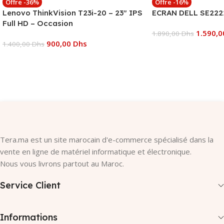
Offre -36%
Offre -16%
Lenovo ThinkVision T23i-20 – 23″ IPS
ECRAN DELL SE2222
Full HD – Occasion
1.590,
1.890,00
Dhs
900,00
Dhs
1.400,00
Dhs
Ajouter Au Panier
Ajouter Au Panier
Tera.ma est un site marocain d'e-commerce spécialisé dans la
vente en ligne de matériel informatique et électronique.
Nous vous livrons partout au Maroc.
Service Client
Informations