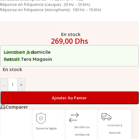
Réponse en fréquence (casque) : 20 Hz – 20 kHz
Réponse en fréquence (microphone) : 100 Hz – 10 KHz
En stock
269,00
Dhs
Livraison à domicile
sous 2 à 5 jours
Retrait Tera Magasin
Sous 1h
En stock
-
+
Ajouter Au Panier
Comparer
Livraison à
Satisfait ou
Garantie légale
domicile
remboursé