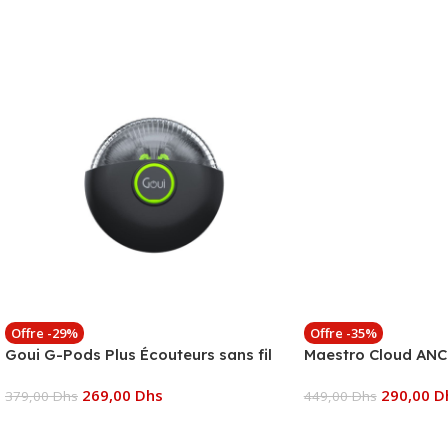
Offre -29%
Offre -35%
Goui G-Pods Plus Écouteurs sans fil
Maestro Cloud ANC
269,00
Dhs
290,00
D
379,00
Dhs
449,00
Dhs
Ajouter Au Panier
Ajouter Au Panier