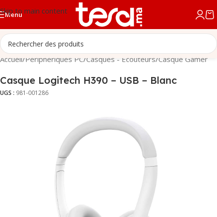
Skip to main content
Menu
Accueil
/
Périphériques PC
/
Casques - Écouteurs
/
Casque Gamer
Casque Logitech H390 – USB – Blanc
UGS :
981-001286