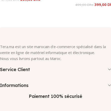
399,00
D
499,00
Dhs
Ajouter Au Panier
Ajouter Au Panier
Tera.ma est un site marocain d'e-commerce spécialisé dans la
vente en ligne de matériel informatique et électronique.
Nous vous livrons partout au Maroc.
Service Client
Informations
Paiement 100% sécurisé