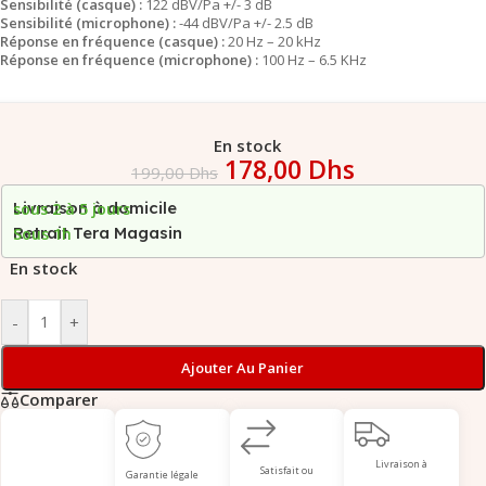
Sensibilité (casque) :
122 dBV/Pa +/- 3 dB
Sensibilité (microphone) :
-44 dBV/Pa +/- 2.5 dB
Réponse en fréquence (casque) :
20 Hz – 20 kHz
Réponse en fréquence (microphone) :
100 Hz – 6.5 KHz
En stock
178,00
Dhs
199,00
Dhs
Livraison à domicile
sous 2 à 5 jours
Retrait Tera Magasin
Sous 1h
En stock
-
+
Ajouter Au Panier
Comparer
Livraison à
Satisfait ou
Garantie légale