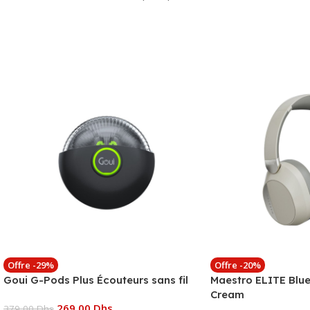
Offre -29%
Offre -20%
Goui G-Pods Plus Écouteurs sans fil
Maestro ELITE Blu
Cream
269,00
Dhs
379,00
Dhs