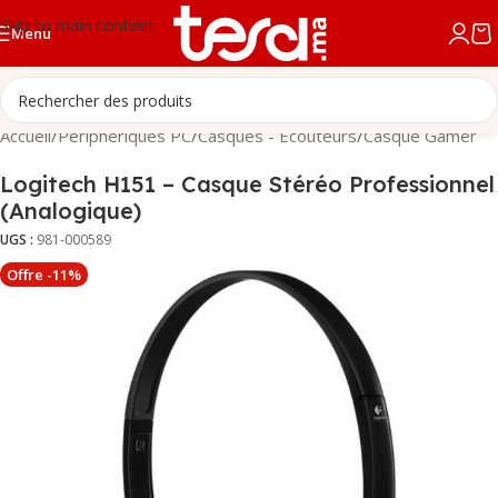
Skip to main content
Menu
Accueil
/
Périphériques PC
/
Casques - Écouteurs
/
Casque Gamer
Logitech H151 – Casque Stéréo Professionnel
(Analogique)
UGS :
981-000589
Offre -11%