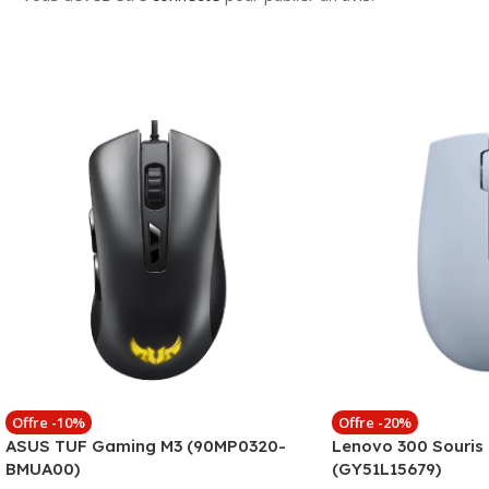
Offre -10%
Offre -20%
ASUS TUF Gaming M3 (90MP0320-
Lenovo 300 Souris s
BMUA00)
(GY51L15679)