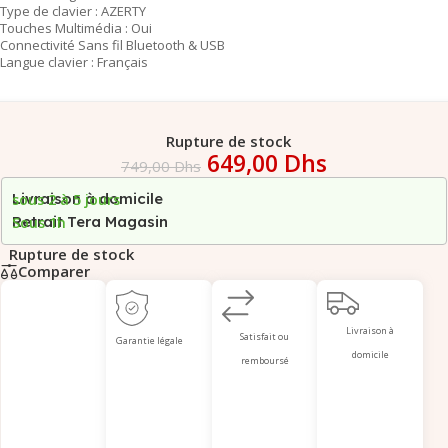
Type de clavier : AZERTY
Touches Multimédia : Oui
Connectivité Sans fil Bluetooth & USB
Langue clavier : Français
Rupture de stock
649,00
Dhs
749,00
Dhs
Livraison à domicile
sous 2 à 5 jours
Retrait Tera Magasin
Sous 1h
Rupture de stock
Comparer
Livraison à
Satisfait ou
Garantie légale
domicile
remboursé