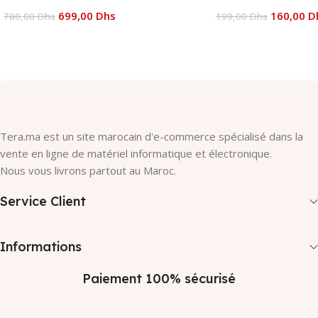
699,00
Dhs
160,00
D
780,00
Dhs
199,00
Dhs
Ajouter Au Panier
Ajouter Au Panier
Tera.ma est un site marocain d'e-commerce spécialisé dans la
vente en ligne de matériel informatique et électronique.
Nous vous livrons partout au Maroc.
Service Client
Informations
Paiement 100% sécurisé