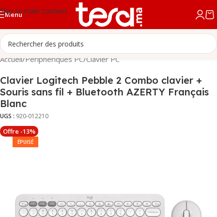
Skip to main content
Menu
Accueil
/
Périphériques PC
/
Clavier PC
Clavier Logitech Pebble 2 Combo clavier +
Souris sans fil + Bluetooth AZERTY Français
Blanc
UGS :
920-012210
Offre -13%
ÉPUISÉ