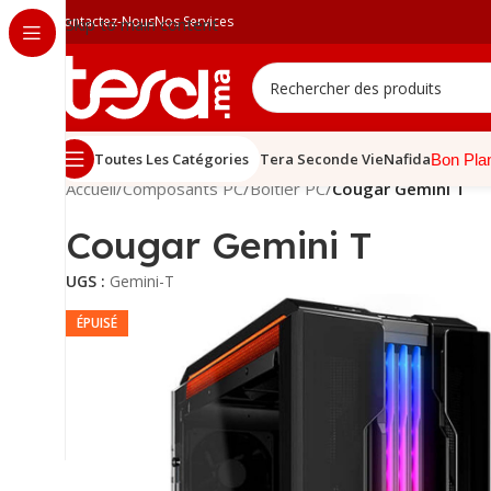
Contactez-Nous
Nos Services
Skip to main content
Toutes Les Catégories
Tera Seconde Vie
Nafida
Bon Pla
Accueil
/
Composants PC
/
Boîtier PC
/
Cougar Gemini T
Cougar Gemini T
UGS :
Gemini-T
ÉPUISÉ