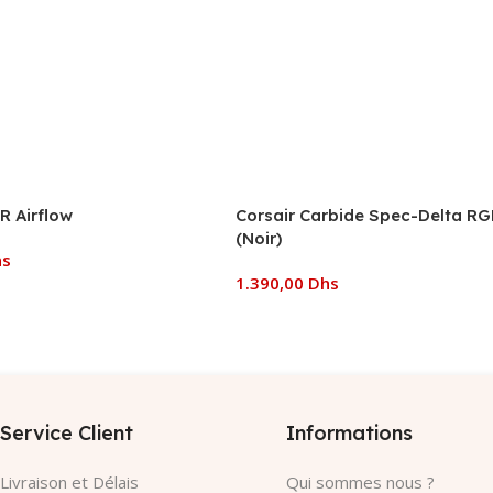
R Airflow
Corsair Carbide Spec-Delta R
(Noir)
hs
1.390,00
Dhs
 Panier
Ajouter Au Panier
Service Client
Informations
Livraison et Délais
Qui sommes nous ?