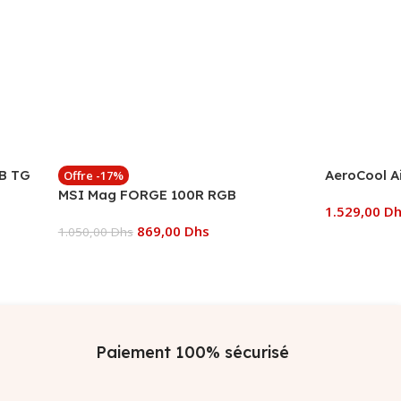
GB TG
AeroCool A
Offre -17%
MSI Mag FORGE 100R RGB
1.529,00
D
869,00
Dhs
1.050,00
Dhs
Ajouter Au
Ajouter Au Panier
Paiement 100% sécurisé