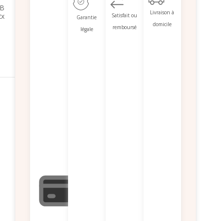
EB
Livraison à
2x
Satisfait ou
Garantie
domicile
remboursé
légale