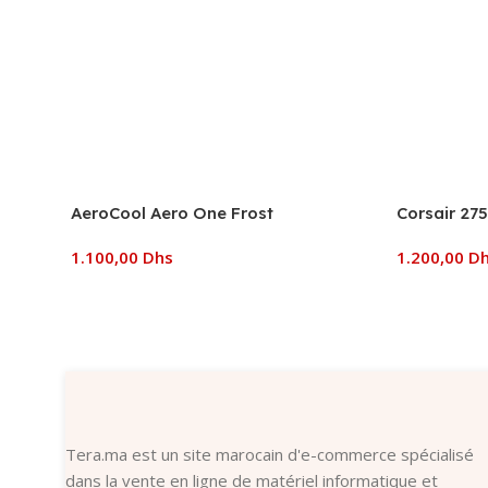
AeroCool Aero One Frost
Corsair 275
1.100,00
Dhs
1.200,00
D
Ajouter Au Panier
Ajouter Au
Tera.ma est un site marocain d'e-commerce spécialisé
dans la vente en ligne de matériel informatique et