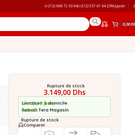
(+212) 668 72 30 64
(+212) 537 61 64 23
Magasin
0,00
D
Rupture de stock
3.149,00
Dhs
Livraison à domicile
sous 2 à 5 jours
Retrait Tera Magasin
Sous 1h
Rupture de stock
Comparer