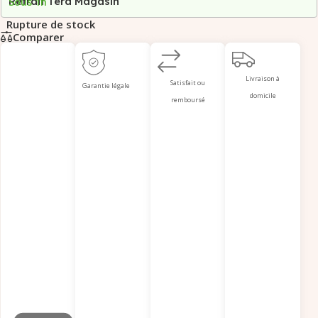
Retrait Tera Magasin
Sous 1h
Rupture de stock
Comparer
Livraison à
Satisfait ou
Garantie légale
domicile
remboursé