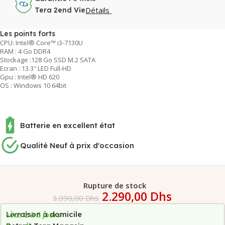
Détails
Tera 2end Vie
Les points forts
CPU: Intel® Core™ i3-7130U
RAM : 4 Go DDR4
Stockage :128 Go SSD M.2 SATA
Ecran : 13.3″ LED Full-HD
Gpu : Intel® HD 620
OS : Windows 10 64bit
Batterie en excellent état
Qualité Neuf à prix d'occasion
Rupture de stock
2.290,00
Dhs
3.090,00
Dhs
Livraison à domicile
sous 2 à 5 jours