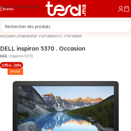
Skip to main content
Menu
Accueil
/
Ordinateur Portable
/
PC Portable
DELL inspiron 5370 . Occasion
UGS :
Inspiron-5370
Offre -26%
ÉPUISÉ