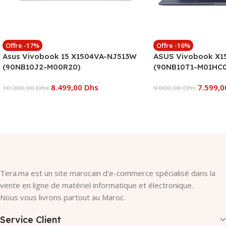
Offre -17%
Offre -16%
Asus Vivobook 15 X1504VA-NJ513W
ASUS Vivobook X15
(90NB10J2-M00R20)
(90NB10T1-M01HC0
8.499,00
Dhs
7.599,
10.300,00
Dhs
9.000,00
Dhs
Ajouter Au Panier
Ajouter Au Panier
Tera.ma est un site marocain d'e-commerce spécialisé dans la
vente en ligne de matériel informatique et électronique.
Nous vous livrons partout au Maroc.
Service Client