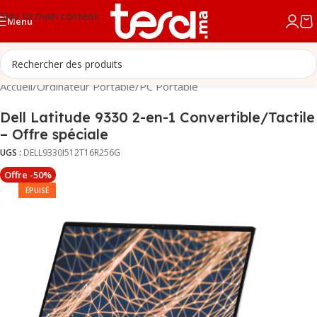
Skip to main content
Menu
Accueil
/
Ordinateur Portable
/
PC Portable
Dell Latitude 9330 2-en-1 Convertible/Tactile
– Offre spéciale
UGS :
DELL9330I512T16R256G
Offre -50%
ÉPUISÉ