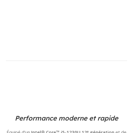
Performance moderne et rapide
Équipé d’un
Intel® Core™ i5-1230U 12ᵉ génération
et de