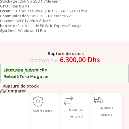
Stockage :
256 Go SSD NVMe Gen4
GPU :
Intel Iris Xe
Écran :
13.3 pouces WVA QHD+ (2560× 1600) Tactile
Communication :
Wi-Fi 6E – Bluetooth 5.2
Clavier :
AZERTY rétro-éclairé
batterie :
3 cellules de 50 WHr, ExpressCharge
Système :
Windows 11 Pro
Rupture de stock
6.300,00
Dhs
12.700,00
Dhs
Livraison à domicile
sous 2 à 5 jours
Retrait Tera Magasin
Sous 1h
Rupture de stock
Comparer
Livraison à
Satisfait ou
Garantie légale
domicile
remboursé