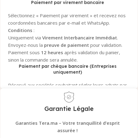
Paiement par virement bancaire
Sélectionnez « Paiement par virement » et recevez nos
coordonnées bancaires par e-mail et WhatsApp.
Conditions
:
Uniquement via
Virement Interbancaire Immédiat
.
Envoyez-nous la
preuve de paiement
pour validation.
Paiement sous
12 heures
après validation du panier,
sinon la commande sera annulée.
Paiement par chèque bancaire (Entreprises
uniquement)
Réservé aux sociétés souhaitant régler leurs achats par
chèque bancaire certifié
.
La commande sera confirmée uniquement après
encaissement et validation
du chèque par notre
Garantie Légale
banque.
Besoin d’aide ?
Notre service client est disponible pour
Garanties Tera.ma – Votre tranquillité d’esprit
répondre à toutes vos questions sur les paiements !
assurée !