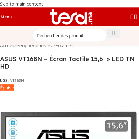
Skip to main content
Menu
Accueil
/
Périphériques PC
/
Écran PC
ASUS VT168N – Écran Tactile 15,6 » LED TN
HD
UGS :
VT168N
Épuisé