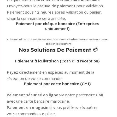
Envoyez-nous la
preuve de paiement
pour validation.
Paiement sous
12 heures
après validation du panier,
sinon la commande sera annulée.
Paiement par chèque bancaire (Entreprises
uniquement)
Réservé aux sociétés souhaitant régler leurs achats par
solutions de paiement
chèque bancaire certifié
.
Nos Solutions De Paiement
💳
La commande sera confirmée uniquement après
encaissement et validation
du chèque par notre
Paiement à la livraison (Cash à la réception)
banque.
Besoin d’aide ?
Notre service client est disponible pour
Payez directement en espèces au moment de la
répondre à toutes vos questions sur les paiements !
réception de votre commande.
Paiement par carte bancaire (CMI)
Paiement sécurisé en ligne
via notre partenaire
CMI
avec une carte bancaire marocaine.
Paiement en magasin
si vous préférez récupérer
votre commande sur place.