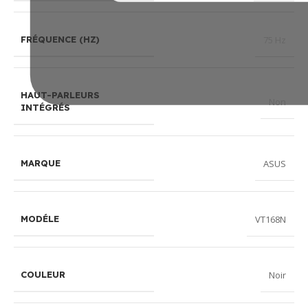
75 Hz
FRÉQUENCE (HZ)
HAUT-PARLEURS
Non
INTÉGRÉS
ASUS
MARQUE
VT168N
MODÉLE
Noir
COULEUR