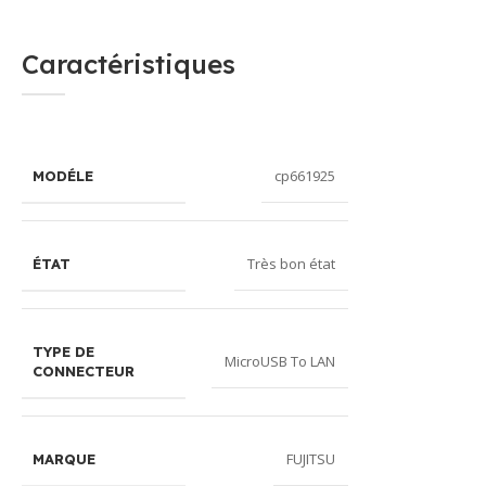
Caractéristiques
cp661925
MODÉLE
Très bon état
ÉTAT
TYPE DE
MicroUSB To LAN
CONNECTEUR
FUJITSU
MARQUE