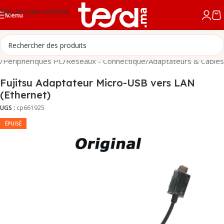
Skip to main content
Menu
/
Périphériques PC
/
Réseaux - Connectique
/
Adaptateurs & Câbles
Fujitsu Adaptateur Micro-USB vers LAN
(Ethernet)
UGS :
cp661925
ÉPUISÉ