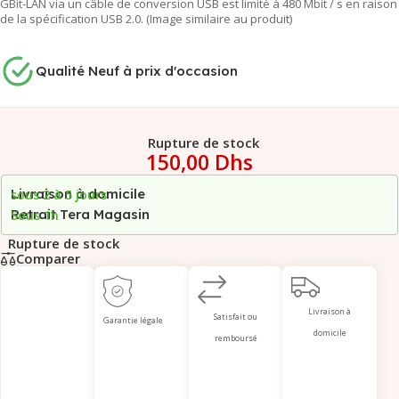
GBit-LAN ​​via un câble de conversion USB est limité à 480 Mbit / s en raison
de la spécification USB 2.0. (Image similaire au produit)
Qualité Neuf à prix d'occasion
Rupture de stock
150,00
Dhs
Livraison à domicile
sous 2 à 5 jours
Retrait Tera Magasin
Sous 1h
Rupture de stock
Comparer
Livraison à
Satisfait ou
Garantie légale
domicile
remboursé