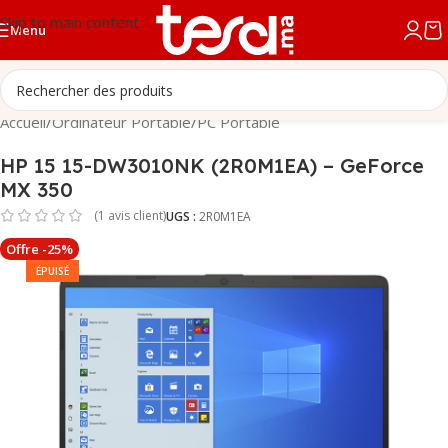
Skip to main content
Menu
Accueil
/
Ordinateur Portable
/
PC Portable
HP 15 15-DW3010NK (2R0M1EA) – GeForce
MX 350
(
1
avis client)
UGS :
2R0M1EA
Offre -25%
ÉPUISÉ