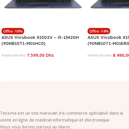
Offre -16%
Offre -14%
ASUS Vivobook X1502V – i5-13420H
ASUS Vivobook X15
(90NB10T1-M01HC0)
(90NB10T1-M01ER0
7.599,00
Dhs
8.490,
9.000,00
Dhs
9.900,00
Dhs
Ajouter Au Panier
Ajouter Au Panier
Tera.ma est un site marocain d'e-commerce spécialisé dans la
vente en ligne de matériel informatique et électronique.
Nous vous livrons partout au Maroc.