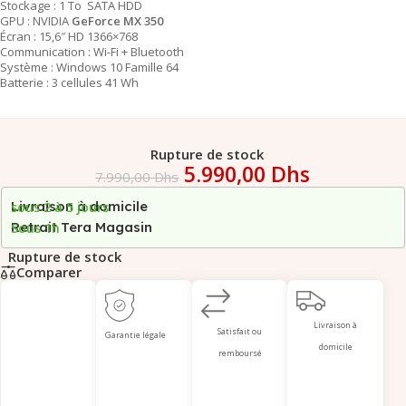
Stockage : 1 To SATA HDD
GPU : NVIDIA
GeForce MX 350
Écran : 15,6″ HD 1366×768
Communication : Wi-Fi + Bluetooth
Système : Windows 10 Famille 64
Batterie : 3 cellules 41 Wh
Rupture de stock
5.990,00
Dhs
7.990,00
Dhs
Livraison à domicile
sous 2 à 5 jours
Retrait Tera Magasin
Sous 1h
Rupture de stock
Comparer
Livraison à
Satisfait ou
Garantie légale
domicile
remboursé