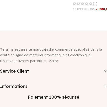
(1)
7.900
10.899,00
Dhs
Ajouter Au Panier
Tera.ma est un site marocain d'e-commerce spécialisé dans la
vente en ligne de matériel informatique et électronique.
Nous vous livrons partout au Maroc.
Service Client
Informations
Paiement 100% sécurisé