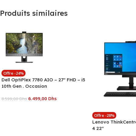
Produits similaires
Offre -24%
Dell OptiPlex 7780 AIO – 27″ FHD – i5
10th Gen . Occasion
6.499,00
Dhs
8.599,00
Dhs
Ajouter Au Panier
Offre -28%
Lenovo ThinkCentr
4 22″