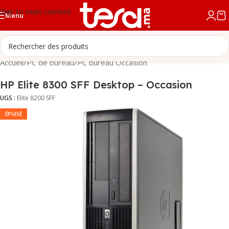
Skip to main content
Menu
Accueil
/
PC de bureau
/
PC bureau Occasion
HP Elite 8300 SFF Desktop – Occasion
UGS :
Elite 8200 SFF
ÉPUISÉ