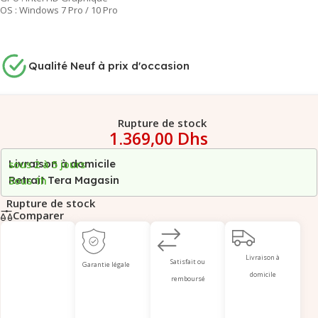
OS : Windows 7 Pro / 10 Pro
Qualité Neuf à prix d'occasion
Rupture de stock
1.369,00
Dhs
Livraison à domicile
sous 2 à 5 jours
Retrait Tera Magasin
Sous 1h
Rupture de stock
Comparer
Livraison à
Satisfait ou
Garantie légale
domicile
remboursé