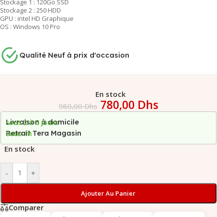
Stockage 1 : 120Go SSD
Stockage 2 : 250 HDD
GPU : intel HD Graphique
OS : Windows 10 Pro
Qualité Neuf à prix d'occasion
En stock
780,00
Dhs
980,00
Dhs
Livraison à domicile
sous 2 à 5 jours
Retrait Tera Magasin
Sous 1h
En stock
-
+
Ajouter Au Panier
Comparer