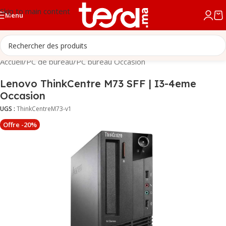
Skip to main content
Menu
Accueil
/
PC de bureau
/
PC bureau Occasion
Lenovo ThinkCentre M73 SFF | I3-4eme
Occasion
UGS :
ThinkCentreM73-v1
Offre -20%