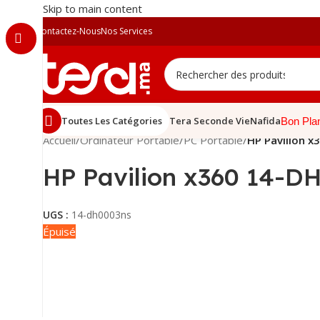
Skip to main content
Contactez-Nous
Nos Services
Toutes Les Catégories
Tera Seconde Vie
Nafida
Bon Pla
Accueil
/
Ordinateur Portable
/
PC Portable
/
HP Pavilion x
HP Pavilion x360 14-DH
UGS :
14-dh0003ns
Épuisé