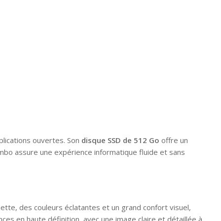
plications ouvertes. Son
disque SSD de 512 Go
offre un
ombo assure une expérience informatique fluide et sans
nette, des couleurs éclatantes et un grand confort visuel,
ces en haute définition, avec une image claire et détaillée à