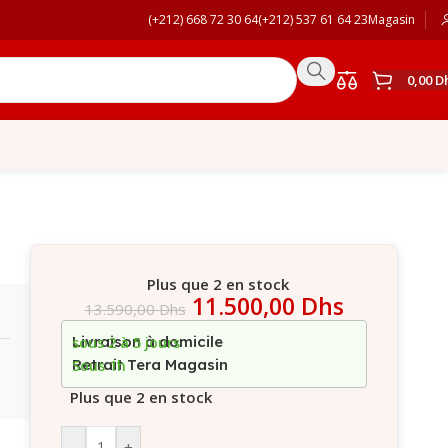
(+212) 668 72 30 64
(+212) 537 61 64 23
Magasin
0,00
D
Plus que 2 en stock
11.500,00
Dhs
13.590,00
Dhs
Livraison à domicile
sous 2 à 5 jours
Retrait Tera Magasin
Sous 1h
Plus que 2 en stock
-
+