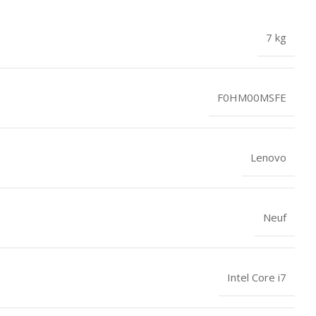
7 kg
F0HM00MSFE
Lenovo
Neuf
Intel Core i7