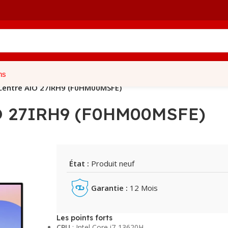
ns
Centre AIO 27IRH9 (F0HM00MSFE)
O 27IRH9 (F0HM00MSFE)
État :
Produit neuf
Garantie :
12 Mois
Les points forts
CPU
: Intel Core i7-13620H