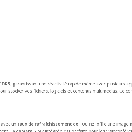
DDR5
, garantissant une réactivité rapide même avec plusieurs ap
ur stocker vos fichiers, logiciels et contenus multimédias. Ce c
, avec un
taux de rafraîchissement de 100 Hz
, offre une image 
ment. La
caméra 5 MP
intégrée est parfaite pour les visioconféren