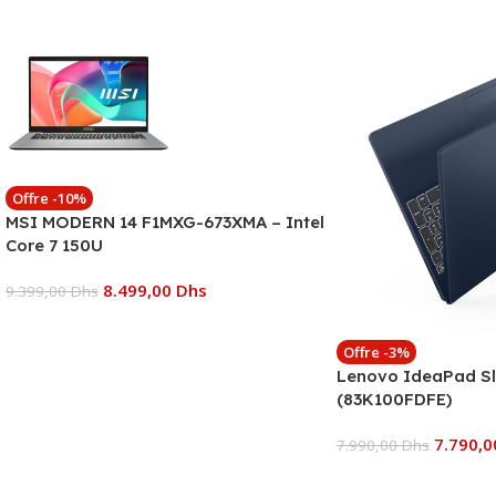
Offre -10%
MSI MODERN 14 F1MXG-673XMA – Intel
Core 7 150U
8.499,00
Dhs
9.399,00
Dhs
Ajouter Au Panier
Offre -3%
Lenovo IdeaPad Sl
(83K100FDFE)
7.790,
7.990,00
Dhs
Ajouter Au Panier