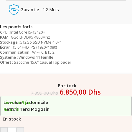
Garantie :
12 Mois
Les points forts
CPU :
Intel Core I5-13420H
RAM :
8Go LPDDR5 4800Mhz
Stockage :
512Go SSD NVMe 4.0×4
Écran :
15.6″ FHD IPS (1920×1080)
Communication :
Wi-Fi 6, BT5.2
Système :
Windows 11 Famille
Offert
: Sacoche 15.6″ Casual Toploader
En stock
6.850,00
Dhs
7.099,00
Dhs
Livraison à domicile
sous 2 à 5 jours
Retrait Tera Magasin
Sous 1h
En stock