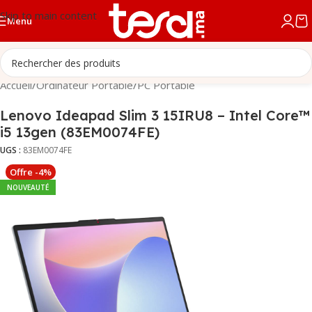
Skip to main content
Menu
Accueil
/
Ordinateur Portable
/
PC Portable
Lenovo Ideapad Slim 3 15IRU8 – Intel Core™
i5 13gen (83EM0074FE)
UGS :
83EM0074FE
Offre -4%
NOUVEAUTÉ