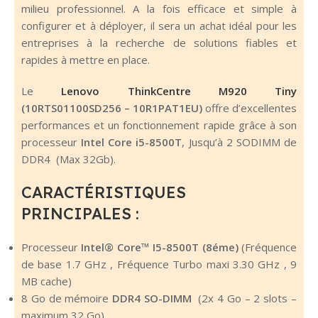
milieu professionnel. A la fois efficace et simple à
configurer et à déployer, il sera un achat idéal pour les
entreprises à la recherche de solutions fiables et
rapides à mettre en place.
Le
Lenovo
ThinkCentre M920 Tiny
(10RTS01100SD256 – 10R1PAT1EU)
offre d’excellentes
performances et un fonctionnement rapide grâce à son
processeur
Intel Core i5-8500T
, Jusqu’à 2 SODIMM de
DDR4 (Max 32Gb).
CARACTÉRISTIQUES
PRINCIPALES :
Processeur
Intel® Core™ I5-8500T (8éme)
(Fréquence
de base 1.7 GHz , Fréquence Turbo maxi 3.30 GHz , 9
MB cache)
8 Go de mémoire
DDR4 SO-DIMM
(2x 4 Go – 2 slots –
maximum 32 Go)