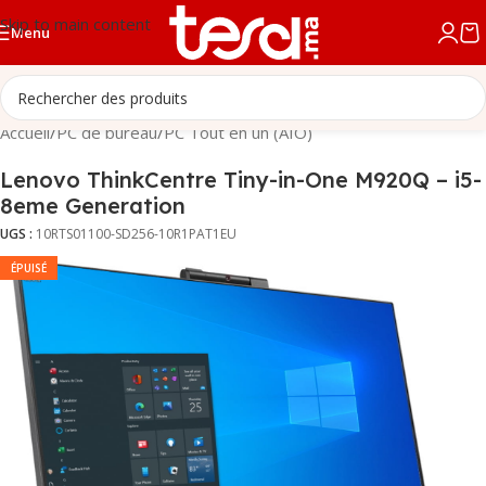
Skip to main content
Menu
Accueil
/
PC de bureau
/
PC Tout en un (AIO)
Lenovo ThinkCentre Tiny-in-One M920Q – i5-
8eme Generation
UGS :
10RTS01100-SD256-10R1PAT1EU
ÉPUISÉ