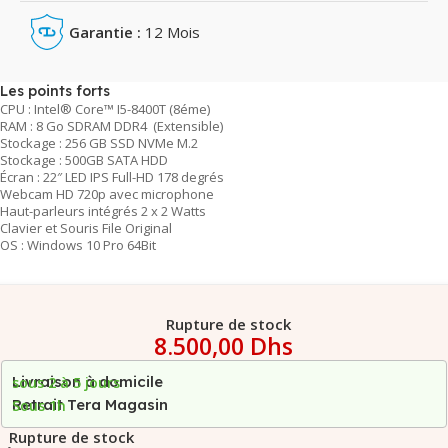
Garantie :
12 Mois
Les points forts
CPU : Intel® Core™ I5-8400T (8éme)
RAM : 8 Go SDRAM DDR4 (Extensible)
Stockage : 256 GB SSD NVMe M.2
Stockage : 500GB SATA HDD
Écran : 22″ LED IPS Full-HD 178 degrés
Webcam HD 720p avec microphone
Haut-parleurs intégrés 2 x 2 Watts
Clavier et Souris File Original
OS : Windows 10 Pro 64Bit
Rupture de stock
8.500,00
Dhs
Livraison à domicile
sous 2 à 5 jours
Retrait Tera Magasin
Sous 1h
Rupture de stock