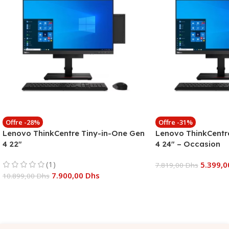
Offre -28%
Offre -31%
Lenovo ThinkCentre Tiny-in-One Gen
Lenovo ThinkCentr
4 22″
4 24″ – Occasion
(1)
5.399,
7.819,00
Dhs
7.900,00
Dhs
10.899,00
Dhs
Ajouter Au Panier
Ajouter Au Panier