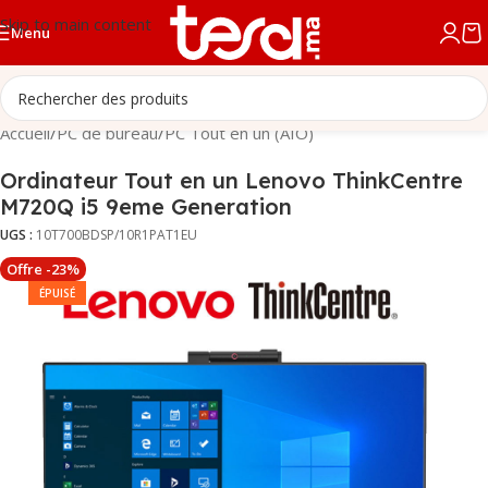
Skip to main content
Menu
Accueil
/
PC de bureau
/
PC Tout en un (AIO)
Ordinateur Tout en un Lenovo ThinkCentre
M720Q i5 9eme Generation
UGS :
10T700BDSP/10R1PAT1EU
Offre -23%
ÉPUISÉ