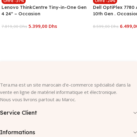
Offre -31%
Offre -24%
Lenovo ThinkCentre Tiny-in-One Gen
Dell OptiPlex 7780 
4 24″ – Occasion
10th Gen . Occasio
5.399,00
Dhs
6.499,
7.819,00
Dhs
8.599,00
Dhs
Ajouter Au Panier
Ajouter Au Panier
Tera.ma est un site marocain d'e-commerce spécialisé dans la
vente en ligne de matériel informatique et électronique.
Nous vous livrons partout au Maroc.
Service Client
Informations