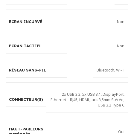
Non
ECRAN INCURVÉ
Non
ECRAN TACTIEL
Bluetooth
,
Wi-Fi
RÉSEAU SANS-FIL
2x USB 3.2
,
5x USB 3.1
,
DisplayPort
,
Ethernet – RJ45
,
HDMI
,
Jack 3,5mm Stéréo
,
CONNECTEUR(S)
USB 3.2 Type C
HAUT-PARLEURS
Oui