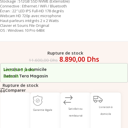
Stockage : 512GB SSD NVME (Extensible)
Connective : Ethernet / WiFi / Bluetooth
Écran : 22″ LED IPS Full-HD 178 degrés
Webcam HD 720p avec microphone
Haut-parleurs intégrés 2 x 2 Watts
Clavier et Souris File Original
OS : Windows 10 Pro 64Bit
Rupture de stock
8.890,00
Dhs
11.600,00
Dhs
Livraison à domicile
sous 2 à 5 jours
Retrait Tera Magasin
Sous 1h
Rupture de stock
Comparer
Livraison à
Satisfait ou
Garantie légale
domicile
remboursé