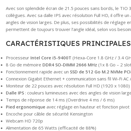
Avec son splendide écran de 21.5 pouces sans bords, le TIO 3
collègues. Avec sa dalle IPS avec résolution Full HD, il offre 
angles de vision larges. De plus, ses possibilités de réglage e
permettent de toujours trouver l’angle idéal, selon vos beso
CARACTÉRISTIQUES PRINCIPALES 
Processeur
Intel Core i5-9400T
(Hexa-Core 1.8 GHz / 3.4 GH
8 Go de mémoire
DDR4 SO-DIMM 2666 MHz
(1x 8 Go – 2 sl
Fonctionnement rapide avec un
SSD de 512 Go M.2 NVMe PCI
Connexion Gigabit Ethernet + communication sans fil Wi-Fi AC 
Moniteur de 22 pouces avec résolution Full HD (1920 x 1080)
Dalle IPS
: couleurs lumineuses avec des angles de vision larg
Temps de réponse de 14 ms (Overdrive 4 ms / 6 ms)
Pied ergonomique
avec réglage en hauteur et fonction pivot
Encoche pour câble de sécurité Kensington
Webcam HD 720p
Alimentation de 65 Watts (efficacité de 88%)