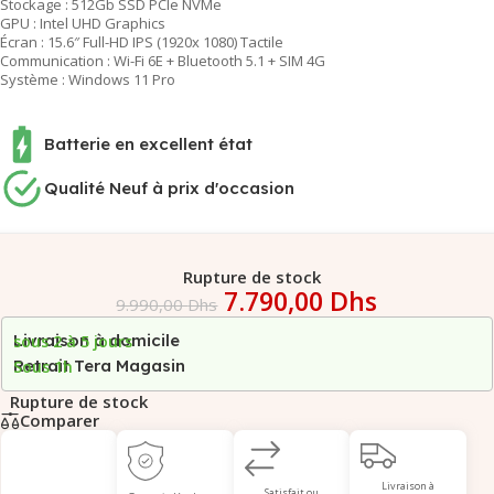
Stockage : 512Gb SSD PCIe NVMe
GPU : Intel UHD Graphics
Écran : 15.6″ Full-HD IPS (1920x 1080) Tactile
Communication : Wi-Fi 6E + Bluetooth 5.1 + SIM 4G
Système : Windows 11 Pro
Batterie en excellent état
Qualité Neuf à prix d'occasion
Rupture de stock
7.790,00
Dhs
9.990,00
Dhs
Livraison à domicile
sous 2 à 5 jours
Retrait Tera Magasin
Sous 1h
Rupture de stock
Comparer
Livraison à
Satisfait ou