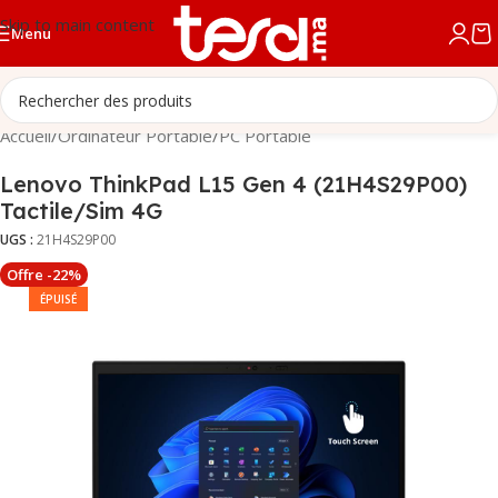
Skip to main content
Menu
Accueil
/
Ordinateur Portable
/
PC Portable
Lenovo ThinkPad L15 Gen 4 (21H4S29P00)
Tactile/Sim 4G
UGS :
21H4S29P00
Offre -22%
ÉPUISÉ