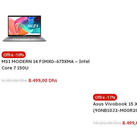
Offre -10%
MSI MODERN 14 F1MXG-673XMA – Intel
Core 7 150U
8.499,00
Dhs
9.399,00
Dhs
Ajouter Au Panier
Offre -17%
Asus Vivobook 15
(90NB10J2-M00R2
8.499
10.300,00
Dhs
Ajouter Au Panier