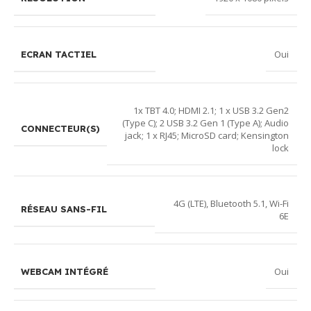
Oui
ECRAN TACTIEL
1x TBT 4.0; HDMI 2.1; 1 x USB 3.2 Gen2
(Type C); 2 USB 3.2 Gen 1 (Type A); Audio
CONNECTEUR(S)
jack; 1 x RJ45; MicroSD card; Kensington
lock
4G (LTE)
,
Bluetooth 5.1
,
Wi-Fi
RÉSEAU SANS-FIL
6E
Oui
WEBCAM INTÉGRÉ