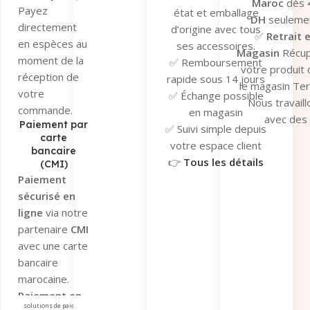
Maroc
dès
Payez
état et emballage
DH
seulemen
directement
d’origine avec tous
✅
Retrait 
en espèces au
ses accessoires.
Magasin
Récu
moment de la
✅ Remboursement
votre produit
réception de
rapide sous 14 jours
le magasin Te
votre
✅ Échange possible
Nous travaill
commande.
en magasin
avec des
Paiement par
✅ Suivi simple depuis
transporteu
carte
votre espace client
bancaire
fiables pour ga
👉
Tous les détails
(CMI)
un suivi en t
ici
Paiement
réel et une séc
sécurisé en
optimale de v
ligne
via notre
colis.
partenaire
CMI
👉
Tous les dé
avec une carte
ici
bancaire
marocaine.
Paiement en
solutions de paiement