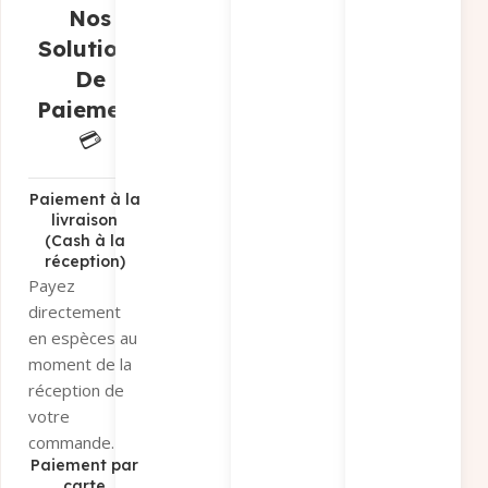
magasin
si
Nos
vous préférez
Solutions
récupérer
De
votre
Paiement
commande sur
place.
💳
Paiement par
virement
bancaire
Paiement à la
livraison
Sélectionnez «
(Cash à la
Paiement par
réception)
virement » et
Payez
recevez nos
directement
coordonnées
en espèces au
bancaires par
moment de la
e-mail et
réception de
WhatsApp.
votre
Conditions
:
commande.
Uniquement
Paiement par
via
Virement
carte