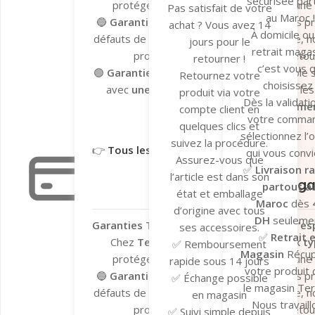
sécurisée par
protéger vos achats et vous garantir une
Pas satisfait de votre
au Maroc !
🔵
Garantie du fabricant
– Valable sur les p
achat ? Vous avez 14
À domicile ou
défauts de fabrication. En cas de problème, n
jours pour le
retrait magas
processus de dépannage et de retour 
retourner !
c’est vous q
🟢
Garantie Tera.ma Seconde Vie
– Valable s
Retournez votre
choisissez 
avec
une couverture de 6 mois
contre le
produit via votre
Dès la validati
réparation ou remplacemen
compte client en
votre comma
Garantie du fabricant​
Garantie 
quelques clics et
sélectionnez l’
suivez la procédure.
👉
Tous les détails ici
qui vous convi
Assurez-vous que
✅
Livraison r
Garantie légale
l’article est dans son
Garantie Léga
partout a
état et emballage
Maroc
dès
d’origine avec tous
DH
seulemen
Garanties Tera.ma – Votre tranquillité d’esp
ses accessoires.
✅
Retrait 
Chez
Tera.ma
, nous vous offrons
deux ty
✅ Remboursement
Magasin
Récu
protéger vos achats et vous garantir une
rapide sous 14 jours
votre produit
🔵
Garantie du fabricant
– Valable sur les p
✅ Échange possible
le magasin Te
défauts de fabrication. En cas de problème, n
en magasin
Nous travaill
processus de dépannage et de retour 
✅ Suivi simple depuis