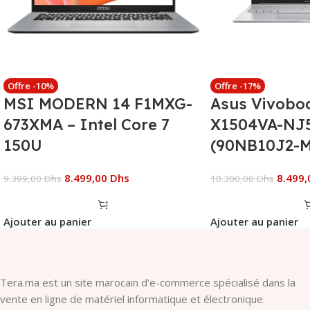
Offre -10%
Offre -17%
MSI MODERN 14 F1MXG-
Asus Vivobo
673XMA – Intel Core 7
X1504VA-NJ
150U
(90NB10J2-
8.499,00
Dhs
8.499
9.399,00
Dhs
10.300,00
Dhs
Ajouter au panier
Ajouter au panier
Tera.ma est un site marocain d'e-commerce spécialisé dans la
vente en ligne de matériel informatique et électronique.