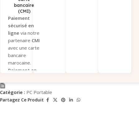
bancaire
Interbancaire
(CMI)
Immédiat
.
Paiement
Envoyez-nous
sécurisé en
la
preuve de
ligne
via notre
paiement
partenaire
CMI
pour
avec une carte
validation.
bancaire
Paiement sous
marocaine.
12 heures
Paiement en
après
magasin
si
validation du
vous préférez
panier, sinon la
Catégorie :
PC Portable
récupérer
commande
votre
Partagez Ce Produit
sera annulée.
commande sur
Paiement par
place.
chèque
Paiement par
bancaire
(Entreprises
virement
uniquement)
bancaire