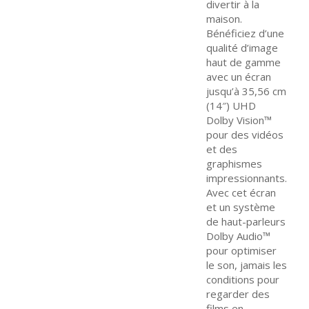
divertir à la
sera
maison.
confirmée
Bénéficiez d’une
uniquement
qualité d’image
après
haut de gamme
avec un écran
encaissement
jusqu’à 35,56 cm
et validation
(14″) UHD
du chèque par
Dolby Vision™
notre banque.
pour des vidéos
Besoin d’aide
et des
?
Notre
graphismes
service client
impressionnants.
Avec cet écran
est disponible
et un système
pour répondre
de haut-parleurs
à toutes vos
Dolby Audio™
questions sur
pour optimiser
les paiements
le son, jamais les
!
conditions pour
regarder des
films en