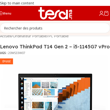
Skip to main content
Menu
Accueil
/
Ordinateur Portable
/
PC Portable
Lenovo ThinkPad T14 Gen 2 – i5-1145G7 vPro
UGS :
20WS33W07
ÉPUISÉ