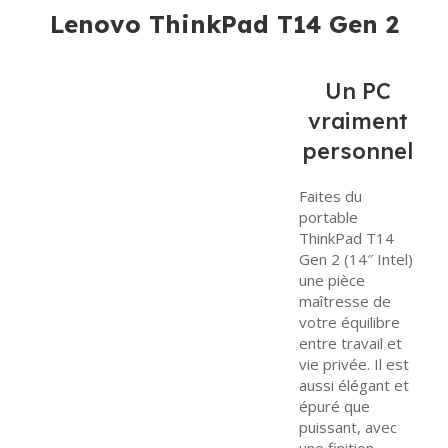
Réservé aux
Sélectionnez «
Lenovo ThinkPad T14 Gen 2
sociétés
Paiement par
souhaitant
virement » et
régler leurs
recevez nos
Un PC
achats par
coordonnées
vraiment
chèque
bancaires par
bancaire
e-mail et
personnel
certifié
WhatsApp.
.
La commande
Conditions
:
Faites du
portable
sera
Uniquement
ThinkPad T14
confirmée
via
Virement
Gen 2 (14″ Intel)
uniquement
Interbancaire
une pièce
après
Immédiat
.
maîtresse de
encaissement
Envoyez-nous
votre équilibre
et validation
la
preuve de
entre travail et
du chèque par
paiement
vie privée. Il est
aussi élégant et
notre banque.
pour
épuré que
validation.
Besoin d’aide
puissant, avec
Paiement sous
?
Notre
une finition