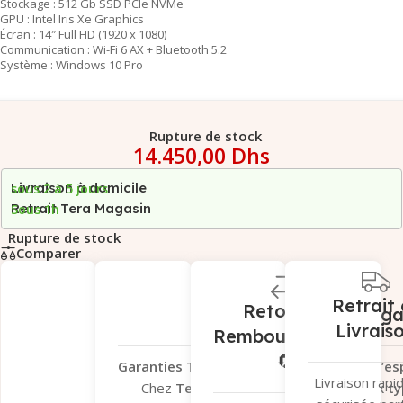
Stockage : 512 Gb SSD PCIe NVMe
GPU : Intel Iris Xe Graphics
Écran : 14″ Full HD (1920 x 1080)
Communication : Wi-Fi 6 AX + Bluetooth 5.2
Système : Windows 10 Pro
Rupture de stock
14.450,00
Dhs
Livraison à domicile
sous 2 à 5 jours
Retrait Tera Magasin
Sous 1h
Rupture de stock
Comparer
Retrait 
Retour et
Garantie Léga
Livrais
Remboursement
🔄
Garanties Tera.ma – Votre tranquillité d’esp
Livraison rapi
Chez
Tera.ma
, nous vous offrons
deux ty