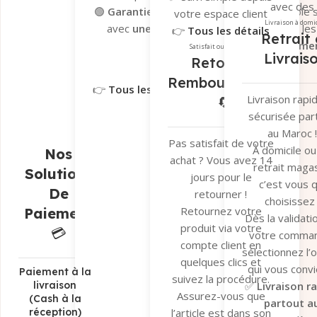
avec des
🟢
Garantie Tera.ma Seconde Vie
– Valable s
votre espace client
transporteu
Livraison à domi
avec
une couverture de 6 mois
contre le
👉
Tous les détails
Retrait 
fiables pour ga
réparation ou remplacemen
ici
Satisfait ou remboursé
Livrais
un suivi en t
Retour et
Garantie du fabricant​
Garantie 
réel et une séc
Remboursement
👉
Tous les détails ici
optimale de v
Livraison rapi
🔄
colis.
sécurisée par
👉
Tous les dé
au Maroc !
ici
Pas satisfait de votre
À domicile ou
Nos
achat ? Vous avez 14
retrait magas
Solutions
jours pour le
c’est vous q
De
retourner !
choisissez 
Retournez votre
Paiement
Dès la validati
produit via votre
💳
votre comma
compte client en
sélectionnez l’
quelques clics et
qui vous convi
Paiement à la
suivez la procédure.
✅
Livraison r
livraison
Assurez-vous que
(Cash à la
partout a
réception)
l’article est dans son