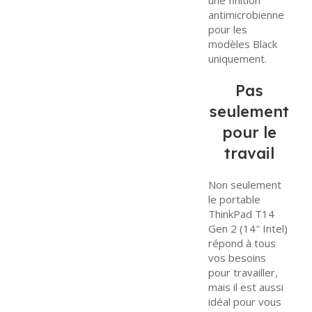
12 heures
service client
antimicrobienne
après
est disponible
pour les
validation du
pour répondre
modèles Black
panier, sinon la
à toutes vos
uniquement.
commande
questions sur
Pas
sera annulée.
les paiements
Paiement par
!
seulement
chèque
pour le
bancaire
(Entreprises
travail
uniquement)
Réservé aux
Non seulement
sociétés
le portable
souhaitant
ThinkPad T14
régler leurs
Gen 2 (14″ Intel)
achats par
répond à tous
chèque
vos besoins
pour travailler,
bancaire
mais il est aussi
certifié
.
idéal pour vous
La commande