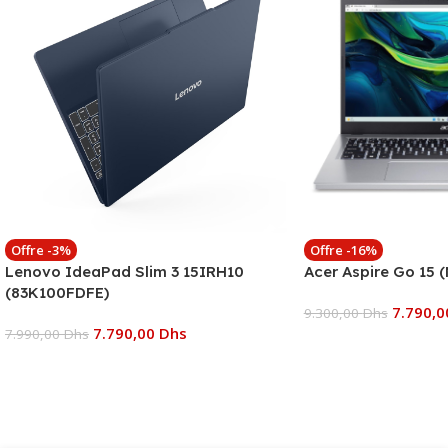
Offre -3%
Offre -16%
Lenovo IdeaPad Slim 3 15IRH10
Acer Aspire Go 15 
(83K100FDFE)
7.790,
9.300,00
Dhs
7.790,00
Dhs
7.990,00
Dhs
Ajouter Au Panier
Ajouter Au Panier