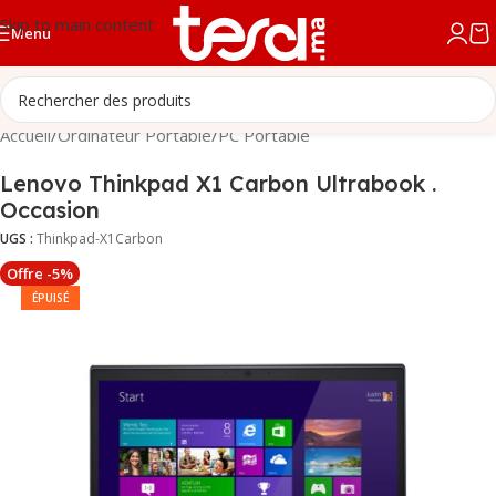
Skip to main content
Menu
Accueil
/
Ordinateur Portable
/
PC Portable
Lenovo Thinkpad X1 Carbon Ultrabook .
Occasion
UGS :
Thinkpad-X1Carbon
Offre -5%
ÉPUISÉ