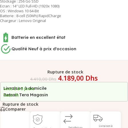
Stockage : 256 Go SSD
Ecran : 14″ LED Full-HD (1920x 1080)
OS : Windows 10 64-Bit
Batterie : 8-cell (50Wh) RapidCharge
Chargeur : Lenovo Original
Batterie en excellent état
Qualité Neuf à prix d'occasion
Rupture de stock
4.189,00
Dhs
4.410,00
Dhs
Livraison à domicile
sous 2 à 5 jours
Retrait Tera Magasin
Sous 1h
Rupture de stock
Comparer
Livraison à
Satisfait ou