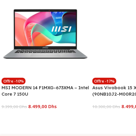
Offre -10%
Offre -17%
MSI MODERN 14 F1MXG-673XMA – Intel
Asus Vivobook 15
Core 7 150U
(90NB10J2-M00R2
8.499,00
Dhs
8.499
9.399,00
Dhs
10.300,00
Dhs
Ajouter Au Panier
Ajouter Au Panier