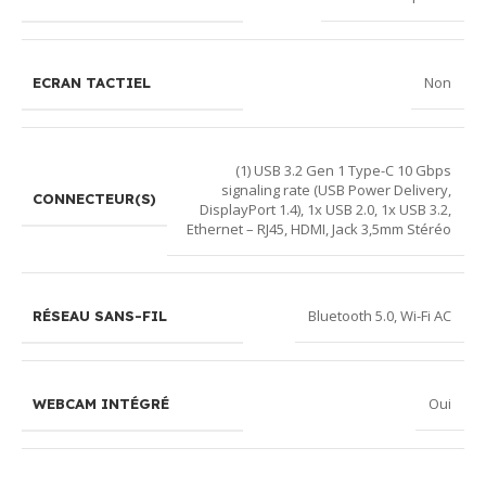
Non
ECRAN TACTIEL
(1) USB 3.2 Gen 1 Type-C 10 Gbps
signaling rate (USB Power Delivery,
CONNECTEUR(S)
DisplayPort 1.4)
,
1x USB 2.0
,
1x USB 3.2
,
Ethernet – RJ45
,
HDMI
,
Jack 3,5mm Stéréo
Bluetooth 5.0
,
Wi-Fi AC
RÉSEAU SANS-FIL
Oui
WEBCAM INTÉGRÉ