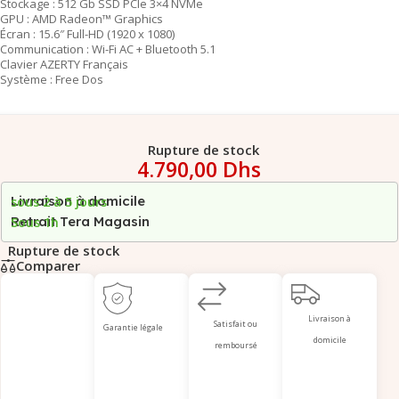
Stockage : 512 Gb SSD PCIe 3×4 NVMe
GPU : AMD Radeon™ Graphics
Écran : 15.6″ Full-HD (1920 x 1080)
Communication : Wi-Fi AC + Bluetooth 5.1
Clavier AZERTY Français
Système : Free Dos
Rupture de stock
4.790,00
Dhs
Livraison à domicile
sous 2 à 5 jours
Retrait Tera Magasin
Sous 1h
Rupture de stock
Comparer
Livraison à
Satisfait ou
Garantie légale
domicile
remboursé