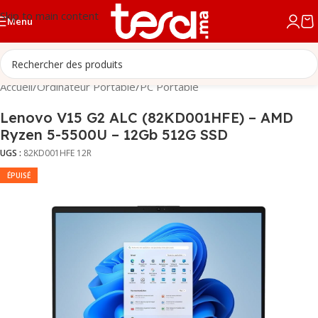
Skip to main content
Menu
Accueil
/
Ordinateur Portable
/
PC Portable
Lenovo V15 G2 ALC (82KD001HFE) – AMD
Ryzen 5-5500U – 12Gb 512G SSD
UGS :
82KD001HFE 12R
ÉPUISÉ