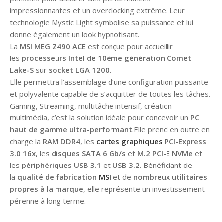
impressionnantes et un overclocking extrême. Leur
technologie Mystic Light symbolise sa puissance et lui
donne également un look hypnotisant.
La
MSI MEG Z490 ACE
est conçue pour accueillir
les
processeurs Intel de 10ème génération Comet
Lake-S
sur
socket LGA 1200
.
Elle permettra l’assemblage d’une configuration puissante
et polyvalente capable de s’acquitter de toutes les tâches.
Gaming, Streaming, multitâche intensif, création
multimédia, c’est la solution idéale pour concevoir un
PC
haut de gamme ultra-performant
.Elle prend en outre en
charge la
RAM DDR4
, les
cartes graphiques
PCI-Express
3.0 16x
, les
disques SATA 6 Gb/s
et
M.2 PCI-E NVMe
et
les
périphériques USB 3.1
et
USB 3.2
. Bénéficiant de
la
qualité de fabrication
MSI
et de
nombreux utilitaires
propres à la marque
, elle représente un investissement
pérenne à long terme.