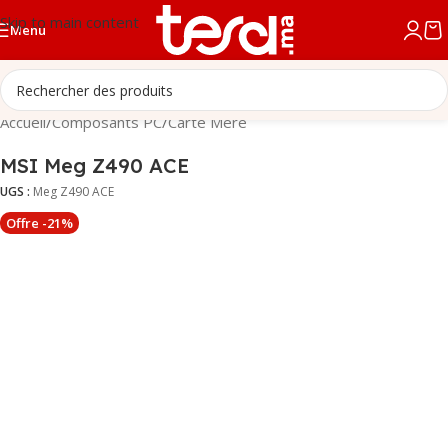
Skip to main content
Menu
Accueil
/
Composants PC
/
Carte Mère
MSI Meg Z490 ACE
UGS :
Meg Z490 ACE
Offre -21%