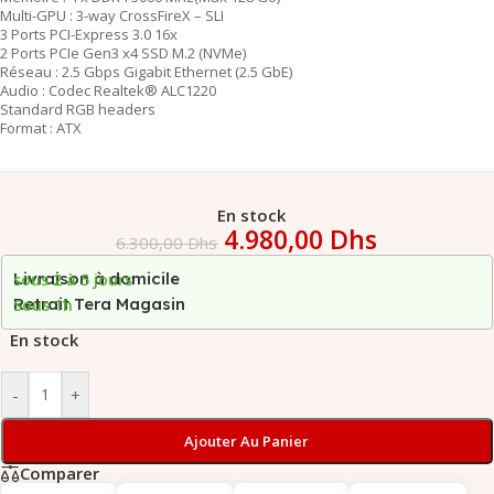
Multi-GPU : 3-way CrossFireX – SLI
3 Ports PCI-Express 3.0 16x
2 Ports PCIe Gen3 x4 SSD M.2 (NVMe)
Réseau : 2.5 Gbps Gigabit Ethernet (2.5 GbE)
Audio : Codec Realtek® ALC1220
Standard RGB headers
Format : ATX
En stock
4.980,00
Dhs
6.300,00
Dhs
Livraison à domicile
sous 2 à 5 jours
Retrait Tera Magasin
Sous 1h
En stock
-
+
Ajouter Au Panier
Comparer