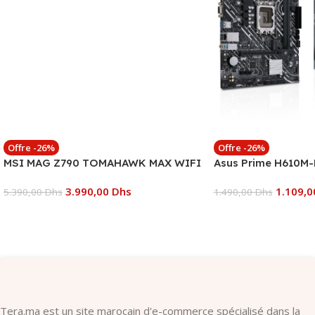
Offre -26%
Offre -26%
MSI MAG Z790 TOMAHAWK MAX WIFI
Asus Prime H610M-
3.990,00
Dhs
1.109,
5.390,00
Dhs
1.490,00
Dhs
Ajouter Au Panier
Ajouter Au Panier
Tera.ma est un site marocain d'e-commerce spécialisé dans la