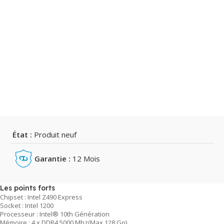
État :
Produit neuf
Garantie :
12 Mois
Les points forts
Chipset : Intel Z490 Express
Socket : Intel 1200
Processeur : Intel® 10th Génération
Mémoire : 4 x DDR4 5000 Mhz(Max 128 Go)