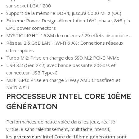
sur socket LGA 1200
Support de la mémoire DDR4, jusqu’à 5000 MHz (OC)
Extreme Power Design: Alimentation 16+1 phase, 8+8 pin
CPU power connectors
MYSTIC LIGHT: 16.8M de couleurs / 29 effets disponibles
Réseau 2.5 GbE LAN + Wi-Fi 6 AX : Connexions réseaux
ultra-rapides
Turbo M.2: Prise en charge des SSD M.2 PCI-E NVMe
USB 3.2 (Gen 2×2) avec bande passante 20Gb/s et
connecteur USB Type-C
Multi-GPU: Prise en charge 3-Way AMD CrossfireX et
NVIDIA SLI
PROCESSEUR INTEL CORE 10ÈME
GÉNÉRATION
Performances de haute volée dans les Jeux, réalité
virtuelle sans ralentissement, multitâche intensif,
les
processeurs
Intel Core de 10ème génération sont