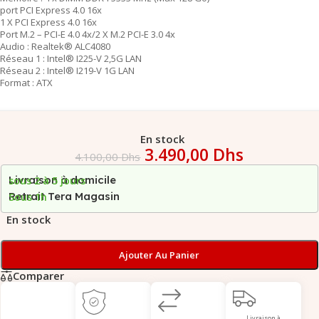
port PCI Express 4.0 16x
1 X PCI Express 4.0 16x
Port M.2 – PCI-E 4.0 4x/2 X M.2 PCI-E 3.0 4x
Audio : Realtek® ALC4080
Réseau 1 : Intel® I225-V 2,5G LAN
Réseau 2 : Intel® I219-V 1G LAN
Format : ATX
En stock
3.490,00
Dhs
4.100,00
Dhs
Livraison à domicile
sous 2 à 5 jours
Retrait Tera Magasin
Sous 1h
En stock
Ajouter Au Panier
Comparer
Livraison à