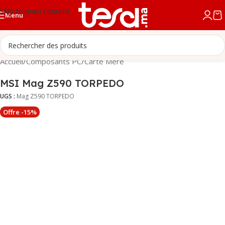
Skip to main content
Menu
Accueil
/
Composants PC
/
Carte Mère
MSI Mag Z590 TORPEDO
UGS :
Mag Z590 TORPEDO
Offre -15%