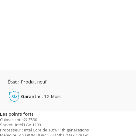
État :
Produit neuf
Garantie :
12 Mois
Les points forts
Chipset : ntel® Z590
Socket : Intel LGA 1200
Processeur : Intel Core de 10th/11th générations
Mémoire : 4 x DIMM DDR4 5333 Mhz (Max 128 Go)