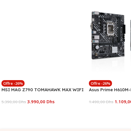
Offre -26%
Offre -26%
MSI MAG Z790 TOMAHAWK MAX WIFI
Asus Prime H610M-
3.990,00
Dhs
1.109,
5.390,00
Dhs
1.490,00
Dhs
Ajouter Au Panier
Ajouter Au Panier