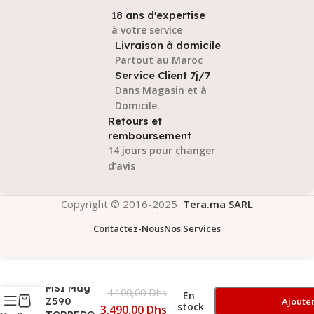
18 ans d'expertise
à votre service
Livraison à domicile
Partout au Maroc
Service Client 7j/7
Dans Magasin et à
Domicile.
Retours et
remboursement
14 jours pour changer
d’avis
Copyright © 2016-2025
Tera.ma SARL
Contactez-Nous
Nos Services
MSI Mag
4.100,00
Dhs
En
Z590
Ajoute
stock
3.490,00
Dhs