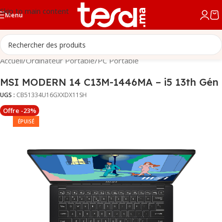
Skip to main content
Menu
Accueil
/
Ordinateur Portable
/
PC Portable
MSI MODERN 14 C13M-1446MA – i5 13th Gén
UGS :
CB51334U16GXXDX11SH
Offre -23%
ÉPUISÉ