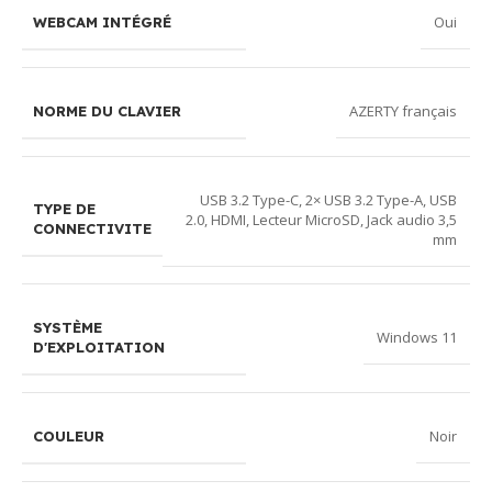
Oui
WEBCAM INTÉGRÉ
AZERTY français
NORME DU CLAVIER
USB 3.2 Type-C, 2× USB 3.2 Type-A, USB
TYPE DE
2.0, HDMI, Lecteur MicroSD, Jack audio 3,5
CONNECTIVITE
mm
SYSTÈME
Windows 11
D'EXPLOITATION
Noir
COULEUR