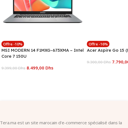
Offre -10%
Offre -16%
MSI MODERN 14 F1MXG-673XMA – Intel
Acer Aspire Go 15 
Core 7 150U
7.790,
9.300,00
Dhs
8.499,00
Dhs
9.399,00
Dhs
Ajouter Au Panier
Ajouter Au Panier
Tera.ma est un site marocain d'e-commerce spécialisé dans la