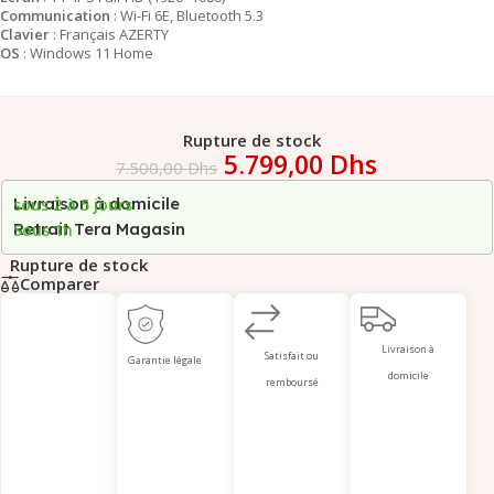
Communication
: Wi-Fi 6E, Bluetooth 5.3
Clavier
: Français AZERTY
OS
: Windows 11 Home
Rupture de stock
5.799,00
Dhs
7.500,00
Dhs
Livraison à domicile
sous 2 à 5 jours
Retrait Tera Magasin
Sous 1h
Rupture de stock
Comparer
Livraison à
Satisfait ou
Garantie légale
domicile
remboursé