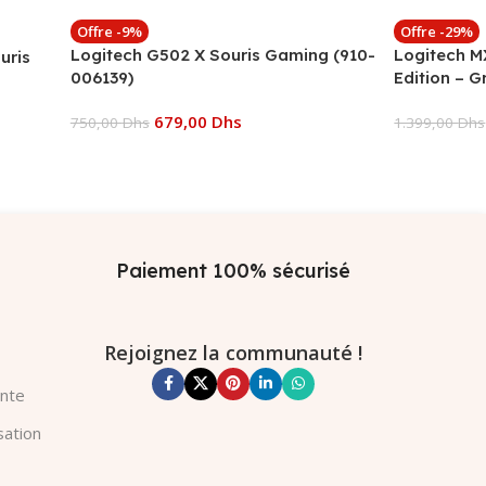
Offre -9%
Offre -29%
Logitech G502 X Souris Gaming (910-
Logitech M
uris
006139)
Edition – G
679,00
Dhs
750,00
Dhs
1.399,00
Dhs
Ajouter Au Panier
Ajouter Au
Paiement 100% sécurisé
Rejoignez la communauté !
ente
sation