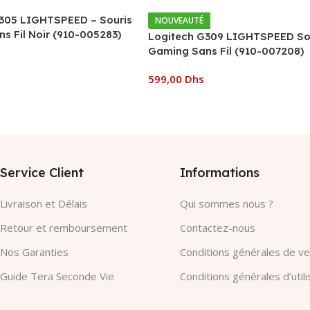
305 LIGHTSPEED – Souris
NOUVEAUTÉ
s Fil Noir (910-005283)
Logitech G309 LIGHTSPEED So
Gaming Sans Fil (910-007208)
599,00
Dhs
 Panier
Ajouter Au Panier
Service Client
Informations
Livraison et Délais
Qui sommes nous ?
Retour et remboursement
Contactez-nous
Nos Garanties​
Conditions générales de v
Guide Tera Seconde Vie
Conditions générales d’utili