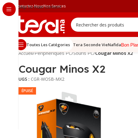
Contactez-Nous
Nos Services
Skip to main content
Toutes Les Catégories
Tera Seconde Vie
Nafida
Bon Pla
Accueil
/
Périphériques PC
/
Souris PC
/
Cougar Minos X2
Cougar Minos X2
UGS :
CGR-WOSB-MX2
ÉPUISÉ