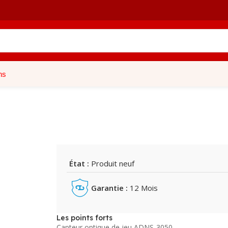
ns
État :
Produit neuf
Garantie :
12 Mois
Les points forts
Capteur optique de jeu ADNS-3050