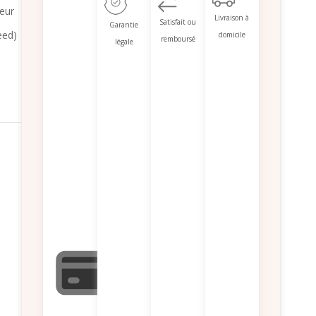
eur
Livraison à
Satisfait ou
Garantie
eed)
domicile
remboursé
légale