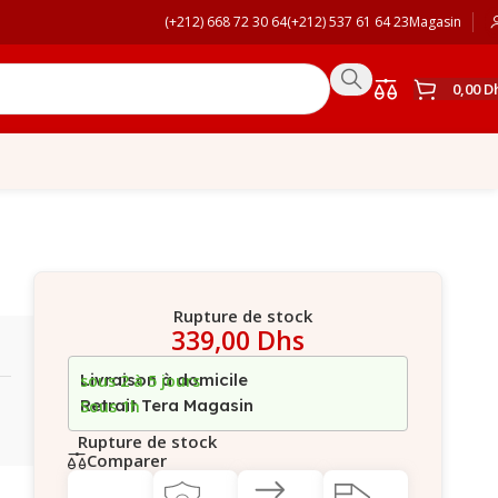
(+212) 668 72 30 64
(+212) 537 61 64 23
Magasin
0,00
D
Rupture de stock
339,00
Dhs
Livraison à domicile
sous 2 à 5 jours
Retrait Tera Magasin
Sous 1h
Rupture de stock
Comparer