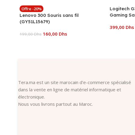
Logitech G
Offre -20%
Gaming San
Lenovo 300 Souris sans fil
(GY51L15679)
399,00
Dhs
160,00
Dhs
199,00
Dhs
Ajouter Au
Ajouter Au Panier
Tera.ma est un site marocain d'e-commerce spécialisé
dans la vente en ligne de matériel informatique et
électronique.
Nous vous livrons partout au Maroc.