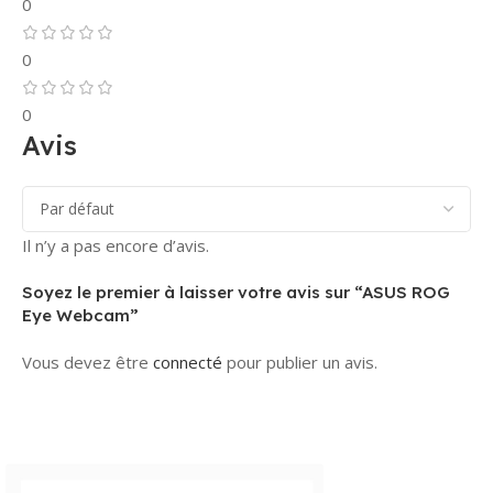
0
sera
confirmée
uniquement
0
après
encaissement
0
et validation
Avis
du chèque par
notre banque.
Besoin d’aide
?
Notre
Il n’y a pas encore d’avis.
service client
Soyez le premier à laisser votre avis sur “ASUS ROG
est disponible
Eye Webcam”
pour répondre
à toutes vos
Vous devez être
connecté
pour publier un avis.
questions sur
les paiements
!