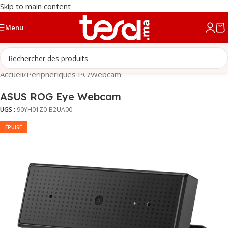
Skip to main content
Menu
Accueil
/
Périphériques PC
/
Webcam
ASUS ROG Eye Webcam
UGS :
90YH01Z0-B2UA00
ÉPUISÉ