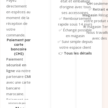
Payez
état et emballage
DH
seulemen
directement
d’origine avec tous
✅
Retrait 
en espèces au
ses accessoires.
Magasin
Récu
moment de la
✅ Remboursement
votre produit
réception de
rapide sous 14 jours
le magasin Te
votre
✅ Échange possible
Nous travaill
commande.
en magasin
avec des
Paiement par
✅ Suivi simple depuis
transporteu
carte
votre espace client
bancaire
fiables pour ga
👉
Tous les détails
(CMI)
un suivi en t
ici
Paiement
réel et une séc
sécurisé en
optimale de v
ligne
via notre
colis.
partenaire
CMI
👉
Tous les dé
avec une carte
ici
bancaire
marocaine.
Paiement en
solutions de paiement
magasin
si