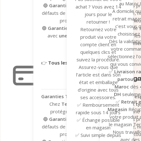
au Maroc !
🔵
Garantie du fabricant
– Valable sur les p
achat ? Vous avez 14
À domicile ou
défauts de fabrication. En cas de problème, n
jours pour le
retrait magas
processus de dépannage et de retour 
retourner !
c’est vous q
🟢
Garantie Tera.ma Seconde Vie
– Valable s
Retournez votre
choisissez 
avec
une couverture de 6 mois
contre le
produit via votre
Dès la validati
réparation ou remplacemen
compte client en
votre comma
Garantie du fabricant​
Garantie 
quelques clics et
sélectionnez l’
suivez la procédure.
👉
Tous les détails ici
qui vous convi
Assurez-vous que
✅
Livraison r
Garantie légale
l’article est dans son
Garantie Léga
partout a
état et emballage
Maroc
dès
d’origine avec tous
DH
seulemen
Garanties Tera.ma – Votre tranquillité d’esp
ses accessoires.
✅
Retrait 
Chez
Tera.ma
, nous vous offrons
deux ty
✅ Remboursement
Magasin
Récu
protéger vos achats et vous garantir une
rapide sous 14 jours
votre produit
🔵
Garantie du fabricant
– Valable sur les p
✅ Échange possible
le magasin Te
défauts de fabrication. En cas de problème, n
en magasin
Nous travaill
processus de dépannage et de retour 
✅ Suivi simple depuis
avec des