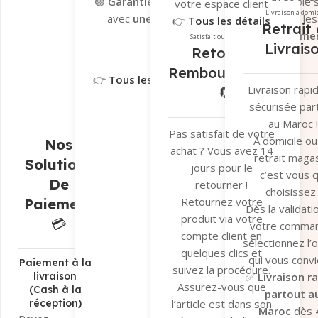
🟢
Garantie Tera.ma Seconde Vie
– Valable s
votre espace client
transporteu
Livraison à domi
avec
une couverture de 6 mois
contre le
👉
Tous les détails
Retrait 
fiables pour ga
réparation ou remplacemen
ici
Satisfait ou remboursé
Livrais
un suivi en t
Retour et
Garantie du fabricant​
Garantie 
réel et une séc
Remboursement
👉
Tous les détails ici
optimale de v
Livraison rapi
🔄
colis.
sécurisée par
👉
Tous les dé
au Maroc !
ici
Pas satisfait de votre
À domicile ou
Nos
achat ? Vous avez 14
retrait magas
Solutions
jours pour le
c’est vous q
De
retourner !
choisissez 
Retournez votre
Paiement
Dès la validati
produit via votre
💳
votre comma
compte client en
sélectionnez l’
quelques clics et
qui vous convi
Paiement à la
suivez la procédure.
✅
Livraison r
livraison
Assurez-vous que
(Cash à la
partout a
réception)
l’article est dans son
Maroc
dès