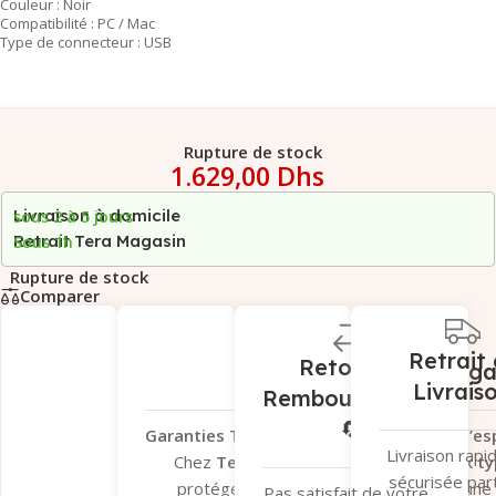
Couleur : Noir
Compatibilité : PC / Mac
Type de connecteur : USB
Rupture de stock
1.629,00
Dhs
Livraison à domicile
sous 2 à 5 jours
Retrait Tera Magasin
Sous 1h
Rupture de stock
Comparer
Retrait 
Retour et
Garantie Léga
Livrais
Remboursement
🔄
Garanties Tera.ma – Votre tranquillité d’esp
Livraison rapi
Chez
Tera.ma
, nous vous offrons
deux ty
sécurisée par
protéger vos achats et vous garantir une
Pas satisfait de votre