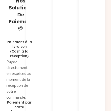
Nos
vous préférez
Solutions
récupérer
De
votre
Paiement
commande sur
place.
💳
Paiement par
virement
bancaire
Paiement à la
livraison
Sélectionnez «
(Cash à la
Paiement par
réception)
virement » et
Payez
recevez nos
directement
coordonnées
en espèces au
bancaires par
moment de la
e-mail et
réception de
WhatsApp.
votre
Conditions
:
commande.
Uniquement
Paiement par
via
Virement
carte