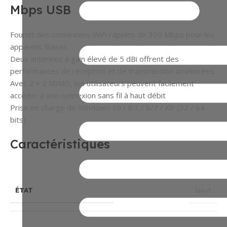
Mbps USB
Fournit des connexions WiFi rapides de 300 Mbps pour les
appareils filaires
Deux antennes à gain élevé de 5 dBi offrent des
performances de réception et de transmission améliorées
Avec 2 × 2 MIMO, les utilisateurs peuvent facilement
accéder à une connexion sans fil à haut débit
Prise en charge de Windows 10 / 8.1 / 8/7 / XP (32 / 64
bits)
Caractéristiques
Neuf
ÉTAT