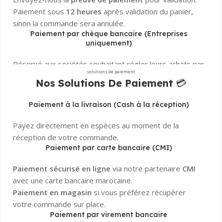
Paiement sous
12 heures
après validation du panier,
sinon la commande sera annulée.
Paiement par chèque bancaire (Entreprises
uniquement)
Réservé aux sociétés souhaitant régler leurs achats par
solutions de paiement
chèque bancaire certifié
.
Nos Solutions De Paiement
💳
La commande sera confirmée uniquement après
encaissement et validation
du chèque par notre
Paiement à la livraison (Cash à la réception)
banque.
Besoin d’aide ?
Notre service client est disponible pour
Payez directement en espèces au moment de la
répondre à toutes vos questions sur les paiements !
réception de votre commande.
Paiement par carte bancaire (CMI)
Paiement sécurisé en ligne
via notre partenaire
CMI
avec une carte bancaire marocaine.
Paiement en magasin
si vous préférez récupérer
votre commande sur place.
Paiement par virement bancaire