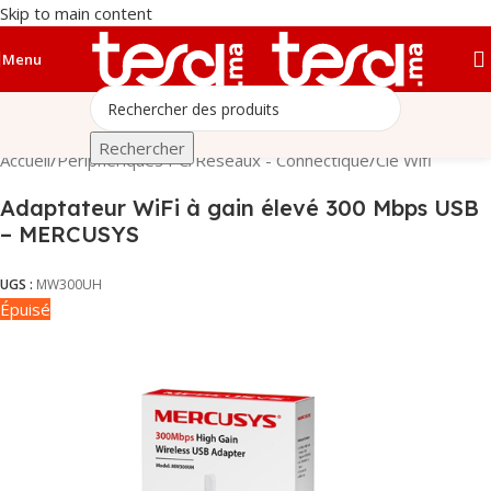
Skip to main content
Menu
Rechercher
Accueil
/
Périphériques PC
/
Réseaux - Connectique
/
Clé Wifi
Adaptateur WiFi à gain élevé 300 Mbps USB
– MERCUSYS
UGS :
MW300UH
Épuisé