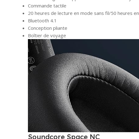
Commande tactile
20 heures de lecture en mode sans fil/50 heures en
Bluetooth 4.1
Conception pliante
Boîtier de voyage
Soundcore Space NC