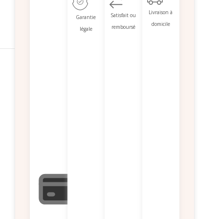
Livraison à
Satisfait ou
Garantie
domicile
remboursé
légale