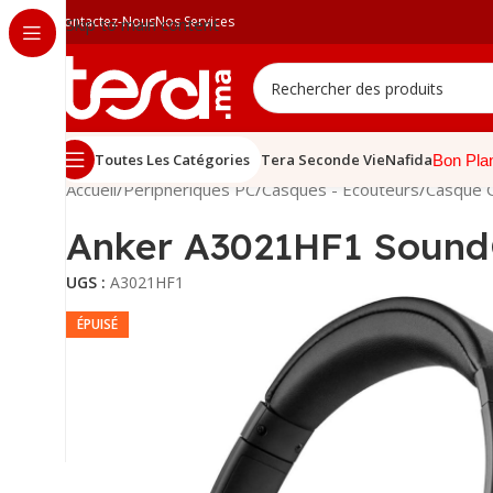
Contactez-Nous
Nos Services
Skip to main content
Toutes Les Catégories
Tera Seconde Vie
Nafida
Bon Pla
Accueil
/
Périphériques PC
/
Casques - Écouteurs
/
Casque 
Anker A3021HF1 Sound
UGS :
A3021HF1
ÉPUISÉ