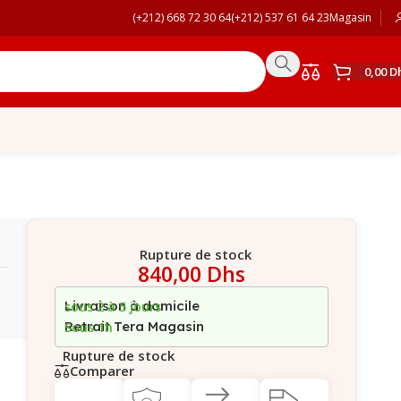
(+212) 668 72 30 64
(+212) 537 61 64 23
Magasin
0,00
D
Rupture de stock
840,00
Dhs
Livraison à domicile
sous 2 à 5 jours
Retrait Tera Magasin
Sous 1h
Rupture de stock
Comparer