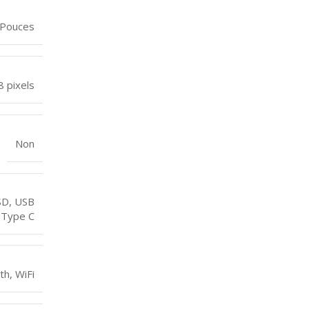
 Pouces
 pixels
Non
SD
,
USB
 Type C
th
,
WiFi