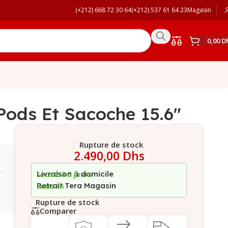
(+212) 668 72 30 64
(+212) 537 61 64 23
Magasin
0,00
D
ods Et Sacoche 15.6″
Rupture de stock
2.490,00
Dhs
Livraison à domicile
sous 2 à 5 jours
Retrait Tera Magasin
Sous 1h
Rupture de stock
Comparer