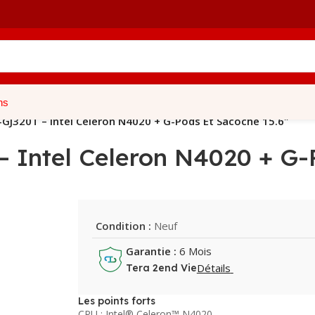
ns
J320T – Intel Celeron N4020 + G-Pods Et Sacoche 15.6″
Intel Celeron N4020 + G-P
Condition :
Neuf
Garantie :
6 Mois
Détails
Tera 2end Vie
Les points forts
CPU : Intel® Celeron™ N4020