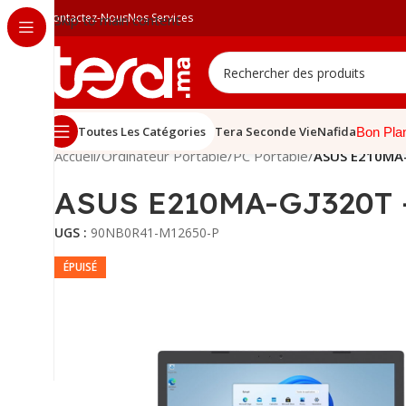
Contactez-Nous
Nos Services
Skip to main content
Toutes Les Catégories
Tera Seconde Vie
Nafida
Bon Pla
Accueil
/
Ordinateur Portable
/
PC Portable
/
ASUS E210MA-G
ASUS E210MA-GJ320T – 
UGS :
90NB0R41-M12650-P
ÉPUISÉ