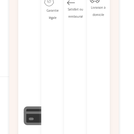
Livraison à
Satisfait ou
Garantie
domicile
remboursé
légale