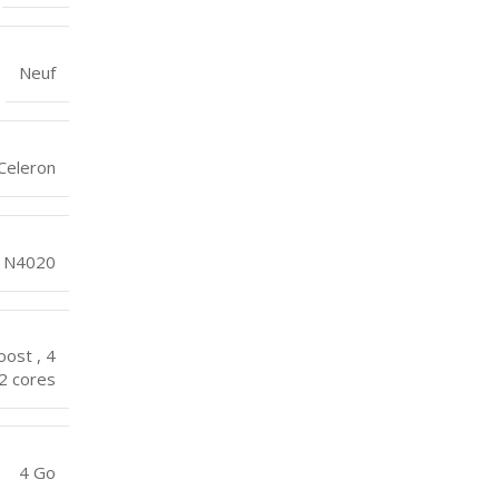
Neuf
 Celeron
n N4020
ost , 4
2 cores
4 Go