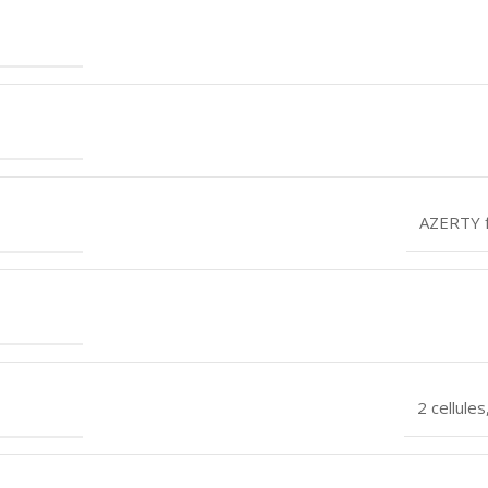
AZERTY f
2 cellule