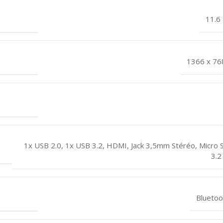
11.6
1366 x 768
1x USB 2.0
,
1x USB 3.2
,
HDMI
,
Jack 3,5mm Stéréo
,
Micro 
3.2
Bluetoo