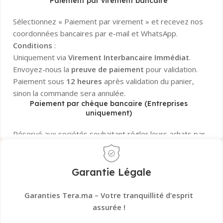
Paiement par virement bancaire
Sélectionnez « Paiement par virement » et recevez nos
coordonnées bancaires par e-mail et WhatsApp.
Conditions
:
Uniquement via
Virement Interbancaire Immédiat
.
Envoyez-nous la
preuve de paiement
pour validation.
Paiement sous
12 heures
après validation du panier,
sinon la commande sera annulée.
Paiement par chèque bancaire (Entreprises
uniquement)
Réservé aux sociétés souhaitant régler leurs achats par
chèque bancaire certifié
.
La commande sera confirmée uniquement après
encaissement et validation
du chèque par notre
Garantie Légale
banque.
Besoin d’aide ?
Notre service client est disponible pour
Garanties Tera.ma – Votre tranquillité d’esprit
répondre à toutes vos questions sur les paiements !
assurée !