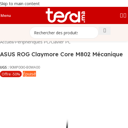
Skip to main content
Menu
Accueil
/
Périphériques PC
/
Clavier PC
ASUS ROG Claymore Core M802 Mécanique
UGS :
90MP00I0-B0WA00
Épuisé
Offre -50%