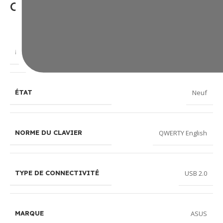
Caractéristiques
m802 claymore core/rd/ch
MODÉLE
Neuf
ÉTAT
QWERTY English
NORME DU CLAVIER
USB 2.0
TYPE DE CONNECTIVITÉ
ASUS
MARQUE