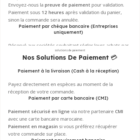
Envoyez-nous la
preuve de paiement
pour validation.
Paiement sous
12 heures
après validation du panier,
sinon la commande sera annulée.
Paiement par chèque bancaire (Entreprises
uniquement)
Réservé aux sociétés souhaitant régler leurs achats par
solutions de paiement
chèque bancaire certifié
.
Nos Solutions De Paiement
💳
La commande sera confirmée uniquement après
encaissement et validation
du chèque par notre
Paiement à la livraison (Cash à la réception)
banque.
Besoin d’aide ?
Notre service client est disponible pour
Payez directement en espèces au moment de la
répondre à toutes vos questions sur les paiements !
réception de votre commande.
Paiement par carte bancaire (CMI)
Paiement sécurisé en ligne
via notre partenaire
CMI
avec une carte bancaire marocaine.
Paiement en magasin
si vous préférez récupérer
votre commande sur place.