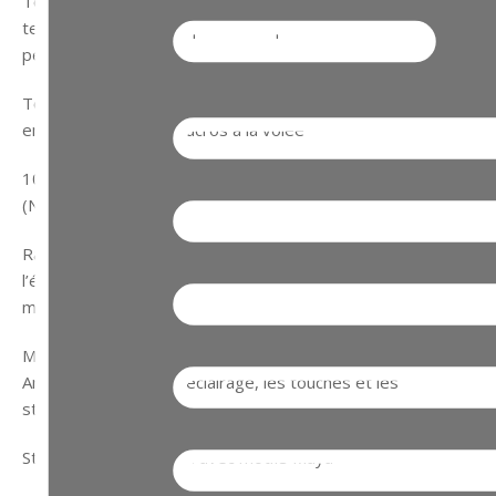
Touches individuellement rétroéclairées avec la
technologie Aura Sync pour des options de
personnalisation infinies
Touches entièrement programmables avec
enregistrement de macros à la volée
100 % anti-ghosting avec technologie N-key rollover
(NKRO)
Raccourcis pour gérer la vitesse des ventilateurs,
l’éclairage et l’overclocking lorsqu’il est associé à une carte
mère ROG
Mémoire intégrée pour sauvegarder les profils et ROG
Armoury pour gérer l’éclairage, les touches et les
statistiques
Structure en aluminium avec motifs Maya