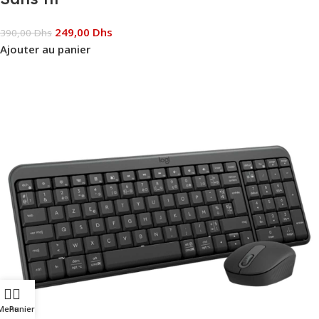
249,00
Dhs
390,00
Dhs
Ajouter au panier
Menu
Panier