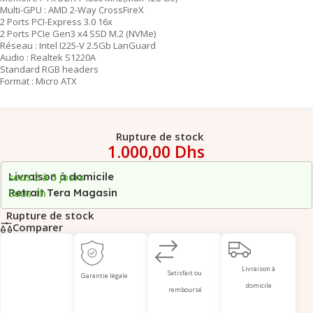
Multi-GPU : AMD 2-Way CrossFireX
2 Ports PCI-Express 3.0 16x
2 Ports PCIe Gen3 x4 SSD M.2 (NVMe)
Réseau : Intel I225-V 2.5Gb LanGuard
Audio : Realtek S1220A
Standard RGB headers
Format : Micro ATX
Rupture de stock
1.000,00
Dhs
Livraison à domicile
sous 2 à 5 jours
Retrait Tera Magasin
Sous 1h
Rupture de stock
Comparer
Livraison à
Satisfait ou
Garantie légale
domicile
remboursé