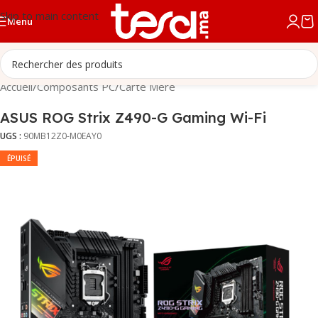
Skip to main content
Menu
Accueil
/
Composants PC
/
Carte Mère
ASUS ROG Strix Z490-G Gaming Wi-Fi
UGS :
90MB12Z0-M0EAY0
ÉPUISÉ