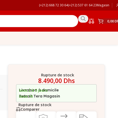
(+212) 668 72 30 64
(+212) 537 61 64 23
Magasin
0,00
D
Rupture de stock
8.490,00
Dhs
Livraison à domicile
sous 2 à 5 jours
Retrait Tera Magasin
Sous 1h
Rupture de stock
Comparer