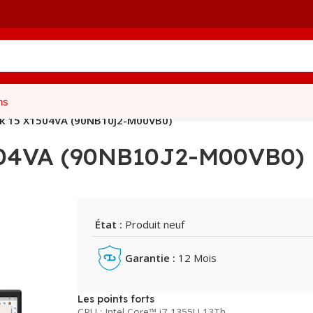
ns
k 15 X1504VA (90NB10J2-M00VB0)
504VA (90NB10J2-M00VB0)
État :
Produit neuf
Garantie :
12 Mois
Les points forts
CPU : Intel Core™ i7-1355U 13Th