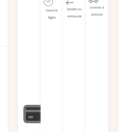
Livraison à
Satisfait ou
Garantie
domicile
remboursé
légale