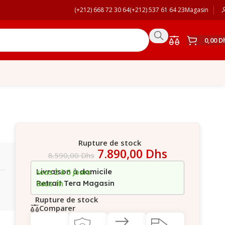
(+212) 668 72 30 64
(+212) 537 61 64 23
Magasin
0,00
D
Rupture de stock
7.890,00
Dhs
8.590,00
Dhs
Livraison à domicile
sous 2 à 5 jours
Retrait Tera Magasin
Sous 1h
Rupture de stock
Comparer