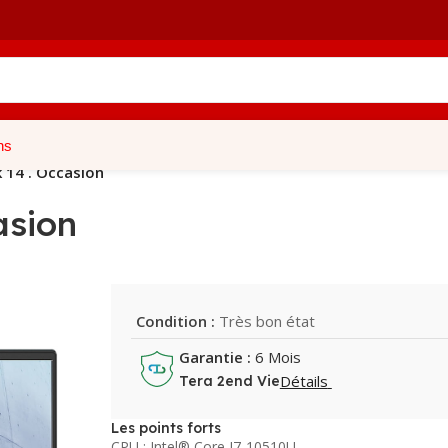
ns
 14 . Occasion
asion
Condition :
Très bon état
Garantie :
6 Mois
Détails
Tera 2end Vie
Les points forts
CPU : Intel® Core I7-10510U