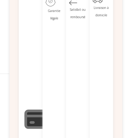
Livraison à
Satisfait ou
Garantie
domicile
remboursé
légale