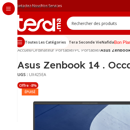
Contactez-Nous
Nos Services
Skip to main content
Toutes Les Catégories
Tera Seconde Vie
Nafida
Bon Pla
Accueil
/
Ordinateur Portable
/
PC Portable
/
Asus Zenbook
Asus Zenbook 14 . Occ
UGS :
UX425EA
Offre -8%
ÉPUISÉ