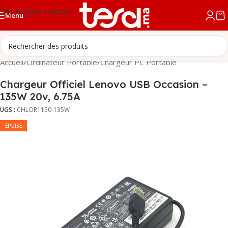
Skip to main content
Menu
Accueil
/
Ordinateur Portable
/
Chargeur PC Portable
Chargeur Officiel Lenovo USB Occasion –
135W 20v, 6.75A
UGS :
CHLOR1150-135W
ÉPUISÉ