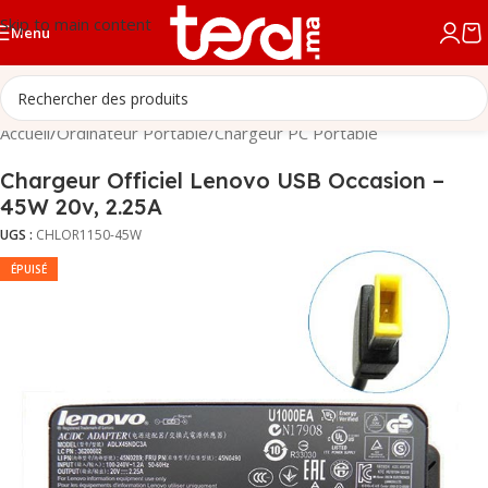
Skip to main content
Menu
Accueil
/
Ordinateur Portable
/
Chargeur PC Portable
Chargeur Officiel Lenovo USB Occasion –
45W 20v, 2.25A
UGS :
CHLOR1150-45W
ÉPUISÉ