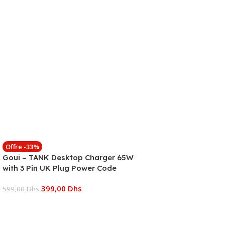
Offre -33%
Goui – TANK Desktop Charger 65W
with 3 Pin UK Plug Power Code
399,00
Dhs
599,00
Dhs
Ajouter Au Panier