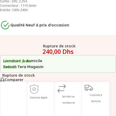
Sortie : 20V, 2.25A
Connecteur : 11×5.0mm
Entrée :100V-240V
Qualité Neuf à prix d'occasion
Rupture de stock
240,00
Dhs
Livraison à domicile
sous 2 à 5 jours
Retrait Tera Magasin
Sous 1h
Rupture de stock
Comparer
Livraison à
Satisfait ou
Garantie légale
domicile
remboursé