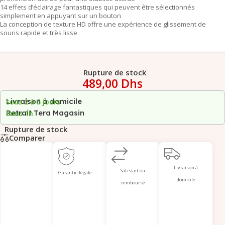
14 effets d’éclairage fantastiques qui peuvent être sélectionnés
simplement en appuyant sur un bouton
La conception de texture HD offre une expérience de glissement de
souris rapide et très lisse
Rupture de stock
489,00
Dhs
Livraison à domicile
sous 2 à 5 jours
Retrait Tera Magasin
Sous 1h
Rupture de stock
Comparer
Livraison à
Satisfait ou
Garantie légale
domicile
remboursé