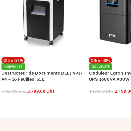
Offre -27%
Offre -48%
NOUVEAUTÉ
NOUVEAUTÉ
Destructeur de Documents DELI 9917
Onduleur Eaton In
A4 – 16 Feuilles 31 L
UPS 1600VA 900W 
3.799,00
Dhs
2.199,
5.189,00
Dhs
4.190,00
Dhs
Ajouter Au Panier
Ajouter Au Panier