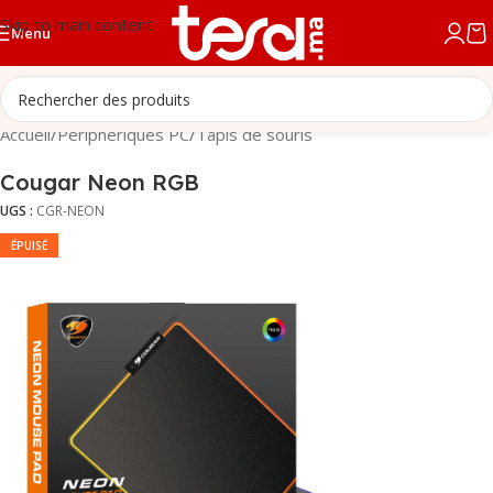
Skip to main content
Menu
Accueil
/
Périphériques PC
/
Tapis de souris
Cougar Neon RGB
UGS :
CGR-NEON
ÉPUISÉ